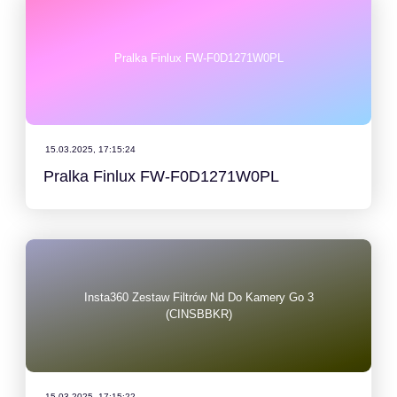
Pralka Finlux FW-F0D1271W0PL
15.03.2025, 17:15:24
Pralka Finlux FW-F0D1271W0PL
Insta360 Zestaw Filtrów Nd Do Kamery Go 3
(CINSBBKR)
15.03.2025, 17:15:22