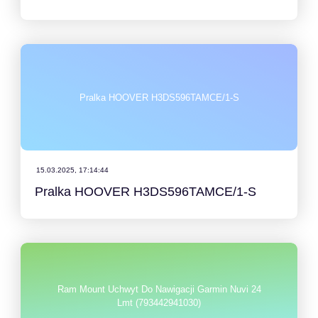
Pralka HOOVER H3DS596TAMCE/1-S
15.03.2025, 17:14:44
Pralka HOOVER H3DS596TAMCE/1-S
Ram Mount Uchwyt Do Nawigacji Garmin Nuvi 24
Lmt (793442941030)