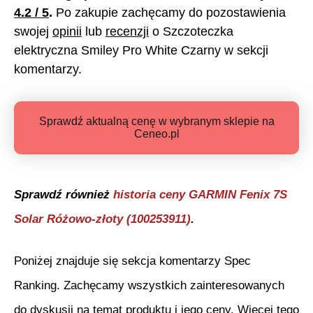
4.2
/ 5
.
Po zakupie zachęcamy do pozostawienia
swojej
opinii
lub
recenzji
o
Szczoteczka
elektryczna Smiley Pro White Czarny
w sekcji
komentarzy.
Sprawdź aktualną cenę w wybranym sklepie na
Ceneo.pl
Sprawdź również
historia ceny
GARMIN Fenix 7S
Solar Różowo-złoty (100253911)
.
Poniżej znajduje się sekcja komentarzy Spec
Ranking. Zachęcamy wszystkich zainteresowanych
do dyskusji na temat produktu i jego ceny. Więcej tego