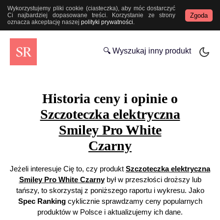
Wykorzystujemy pliki cookie (ciasteczka), aby móc dostarczyć
Zgoda
Ci najbardziej dopasowane treści. Korzystanie ze strony
oznacza akceptację naszej
polityki prywatności
.
🔍 Wyszukaj inny produkt
Historia ceny i opinie o
Szczoteczka elektryczna
Smiley Pro White
Czarny
Jeżeli interesuje Cię to, czy produkt
Szczoteczka elektryczna
Smiley Pro White Czarny
był w przeszłości droższy lub
tańszy, to skorzystaj z poniższego raportu i wykresu. Jako
Spec Ranking
cyklicznie sprawdzamy ceny popularnych
produktów w Polsce i aktualizujemy ich dane.