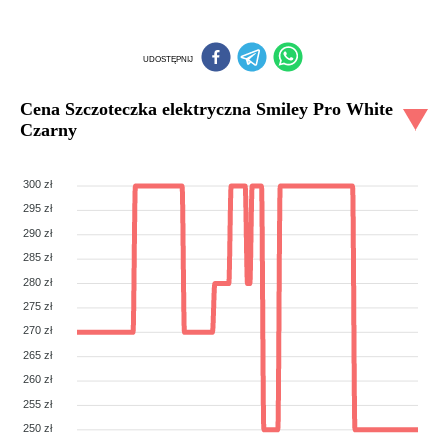
UDOSTĘPNIJ
Cena
Szczoteczka elektryczna Smiley Pro White
Czarny
300 zł
295 zł
290 zł
285 zł
280 zł
275 zł
270 zł
265 zł
260 zł
255 zł
250 zł