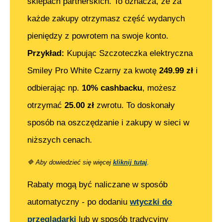
sklepach partnerskich. To oznacza, że za
każde zakupy otrzymasz część wydanych
pieniędzy z powrotem na swoje konto.
Przykład:
Kupując
Szczoteczka elektryczna
Smiley Pro White Czarny
za kwotę
249.99
zł
i
odbierając np.
10% cashbacku
, możesz
otrzymać
25.00
zł
zwrotu. To doskonały
sposób na oszczędzanie i zakupy w sieci w
niższych cenach.
🔷
Aby dowiedzieć się więcej
kliknij tutaj
.
Rabaty mogą być naliczane w sposób
automatyczny - po dodaniu
wtyczki do
przeglądarki
lub w sposób tradycyjny