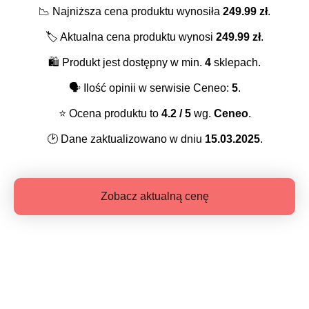
📉
Najniższa cena produktu wynosiła
249.99
zł
.
🏷️
Aktualna cena produktu wynosi
249.99
zł
.
🛍️
Produkt jest dostępny w min.
4
sklepach.
🗣️
Ilość opinii w serwisie Ceneo:
5
.
⭐️
Ocena produktu to
4.2
/ 5
wg.
Ceneo
.
🕑
Dane zaktualizowano w dniu
15.03.2025
.
Zobacz aktualną cenę