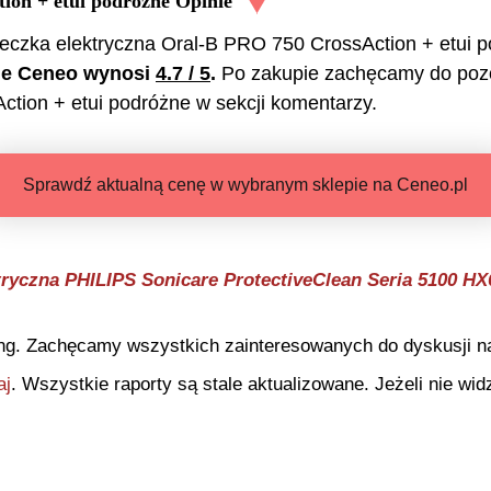
ion + etui podróżne
Opinie
eczka elektryczna Oral-B PRO 750 CrossAction + etui 
sie Ceneo wynosi
4.7
/ 5
.
Po zakupie zachęcamy do pozo
ction + etui podróżne
w sekcji komentarzy.
Sprawdź aktualną cenę w wybranym sklepie na Ceneo.pl
tryczna PHILIPS Sonicare ProtectiveClean Seria 5100 HX
ng. Zachęcamy wszystkich zainteresowanych do dyskusji na 
aj
. Wszystkie raporty są stale aktualizowane. Jeżeli nie widz