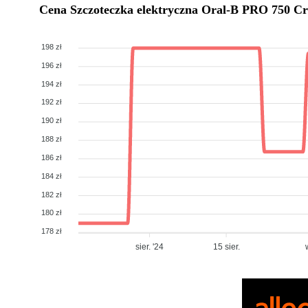
Cena
Szczoteczka elektryczna Oral-B PRO 750 Cr
198 zł
196 zł
194 zł
192 zł
190 zł
188 zł
186 zł
184 zł
182 zł
180 zł
178 zł
sier. '24
15 sier.