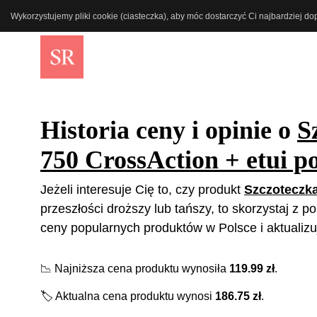
Wykorzystujemy pliki cookie (ciasteczka), aby móc dostarczyć Ci najbardziej d
Historia ceny i opinie o
S
750 CrossAction + etui p
Jeżeli interesuje Cię to, czy produkt
Szczoteczka
przeszłości droższy lub tańszy, to skorzystaj z 
ceny popularnych produktów w Polsce i aktualizu
📉
Najniższa cena produktu wynosiła
119.99
zł
.
🏷️
Aktualna cena produktu wynosi
186.75
zł
.