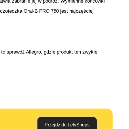
łatwia zabranie jej w podróż. Wymienne końcówki
zczoteczka Oral-B PRO 750 jest najczęściej
to sprawdź Allegro, gdzie produkt ten zwykle
Przejdź do LetyShops