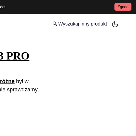
Zgoda
ości
.
🔍 Wyszukaj inny produkt
-B PRO
dróżne
był w
nie sprawdzamy