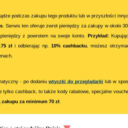
ądze podczas zakupu tego produktu lub w przyszłości inny
s
. Serwis ten oferuje zwrot pieniędzy za zakupy w około 3
pieniędzy z powrotem na swoje konto.
Przykład:
Kupują
.75
zł
i odbierając np.
10% cashbacku
, możesz otrzym
enach.
matyczny - po dodaniu
wtyczki do przeglądarki
lub w spos
e tylko cashback, to także kody rabatowe, specjalne vouch
ą zakupu za minimum 70 zł
.