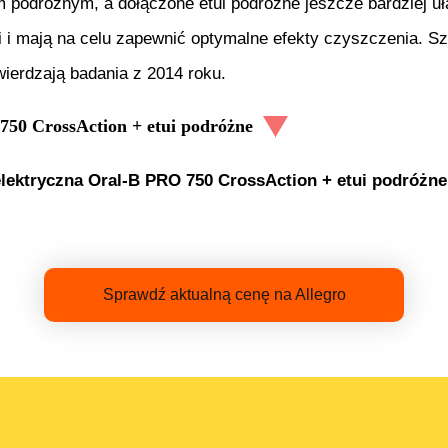
m podróżnym, a dołączone etui podróżne jeszcze bardziej u
 i mają na celu zapewnić optymalne efekty czyszczenia. S
ierdzają badania z 2014 roku.
750 CrossAction + etui podróżne
lektryczna Oral-B PRO 750 CrossAction + etui podróżne
Sprawdź aktualną cenę na Allegro