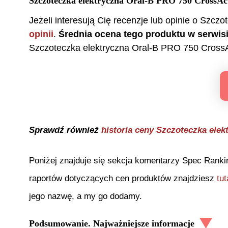
Szczoteczka elektryczna Oral-B PRO 750 CrossAct
Jeżeli interesują Cię recenzje lub opinie o
Szczot
opinii
.
Średnia ocena tego produktu w serwi
Szczoteczka elektryczna Oral-B PRO 750 CrossA
Sprawdź również
historia ceny
Szczoteczka elek
Poniżej znajduje się sekcja komentarzy Spec Ranki
raportów dotyczących cen produktów znajdziesz
tut
jego nazwę, a my go dodamy.
Podsumowanie. Najważniejsze informacje