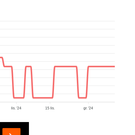
lis. '24
15 lis.
gr. '24