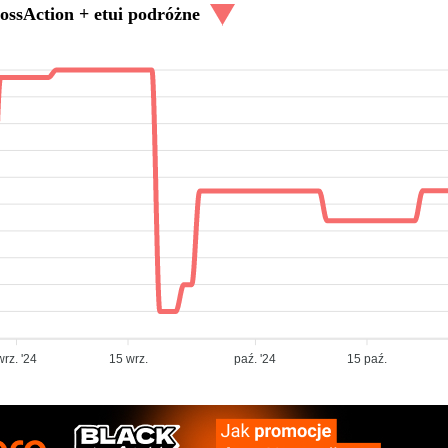
ossAction + etui podróżne
wrz. '24
15 wrz.
paź. '24
15 paź.