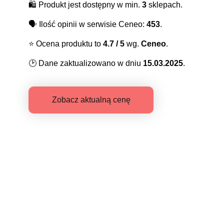
🛍️
Produkt jest dostępny w min.
3
sklepach.
🗣️
Ilość opinii w serwisie Ceneo:
453
.
⭐️
Ocena produktu to
4.7
/ 5
wg.
Ceneo
.
🕑
Dane zaktualizowano w dniu
15.03.2025
.
Zobacz aktualną cenę