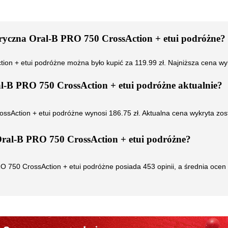
tryczna Oral-B PRO 750 CrossAction + etui podróżne
?
ion + etui podróżne
można było kupić za
119.99
zł. Najniższa cena wy
al-B PRO 750 CrossAction + etui podróżne
aktualnie?
ossAction + etui podróżne
wynosi
186.75
zł. Aktualna cena wykryta zos
Oral-B PRO 750 CrossAction + etui podróżne
?
RO 750 CrossAction + etui podróżne
posiada
453
opinii, a średnia oce