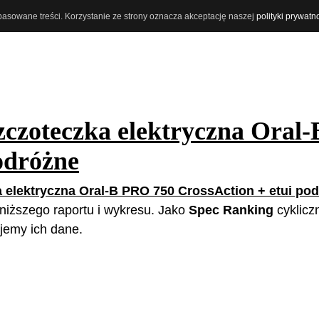
opasowane treści. Korzystanie ze strony oznacza akceptację naszej
polityki prywatn
zczoteczka elektryczna Oral
odróżne
 elektryczna Oral-B PRO 750 CrossAction + etui po
poniższego raportu i wykresu. Jako
Spec Ranking
cyklicz
jemy ich dane.