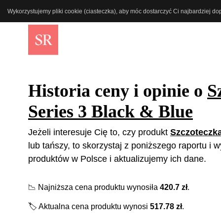
Wykorzystujemy pliki cookie (ciasteczka), aby móc dostarczyć Ci najbardziej d
Historia ceny i opinie o
S
Series 3 Black & Blue
Jeżeli interesuje Cię to, czy produkt
Szczoteczka
lub tańszy, to skorzystaj z poniższego raportu i
produktów w Polsce i aktualizujemy ich dane.
📉
Najniższa cena produktu wynosiła
420.7
zł
.
🏷️
Aktualna cena produktu wynosi
517.78
zł
.