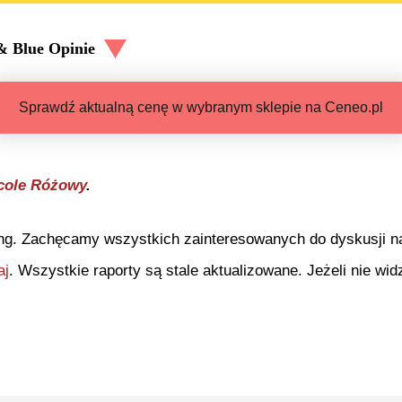
 & Blue
Opinie
Sprawdź aktualną cenę w wybranym sklepie na Ceneo.pl
cole Różowy
.
ng. Zachęcamy wszystkich zainteresowanych do dyskusji na 
aj
. Wszystkie raporty są stale aktualizowane. Jeżeli nie widz