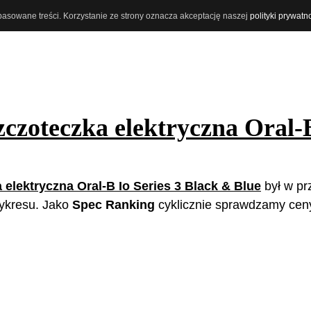
opasowane treści. Korzystanie ze strony oznacza akceptację naszej
polityki prywatn
zczoteczka elektryczna Oral-
 elektryczna Oral-B Io Series 3 Black & Blue
był w pr
 wykresu. Jako
Spec Ranking
cyklicznie sprawdzamy cen