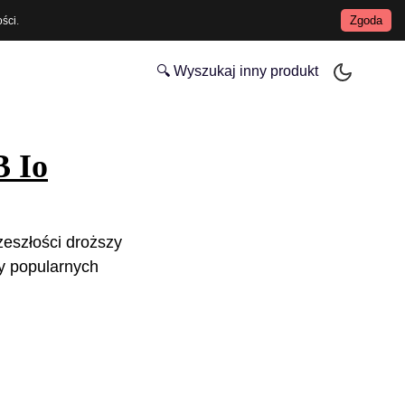
Zgoda
ości
.
🔍 Wyszukaj inny produkt
B Io
zeszłości droższy
y popularnych