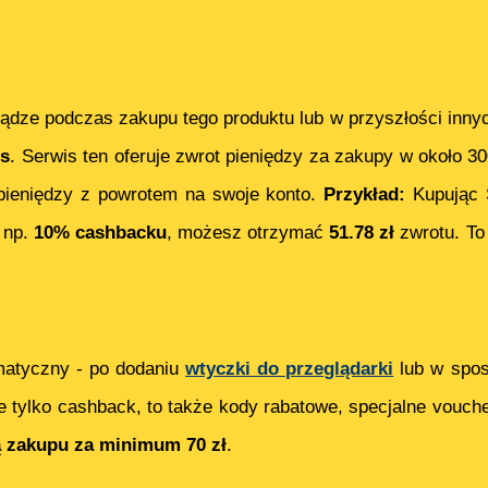
ądze podczas zakupu tego produktu lub w przyszłości inny
s
. Serwis ten oferuje zwrot pieniędzy za zakupy w około 3
ieniędzy z powrotem na swoje konto.
Przykład:
Kupując
 np.
10% cashbacku
, możesz otrzymać
51.78
zł
zwrotu. To
matyczny - po dodaniu
wtyczki do przeglądarki
lub w spos
e tylko cashback, to także kody rabatowe, specjalne vouch
ą zakupu za minimum 70 zł
.