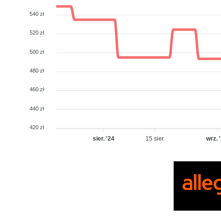
540 zł
520 zł
500 zł
480 zł
460 zł
440 zł
420 zł
sier. '24
15 sier.
wrz. 