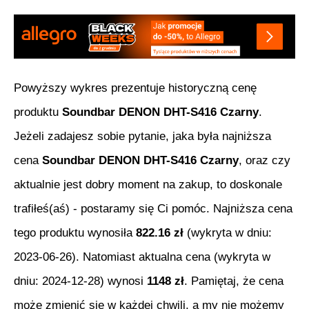
Powyższy wykres prezentuje historyczną cenę
produktu
Soundbar DENON DHT-S416 Czarny
.
Jeżeli zadajesz sobie pytanie, jaka była najniższa
cena
Soundbar DENON DHT-S416 Czarny
, oraz czy
aktualnie jest dobry moment na zakup, to doskonale
trafiłeś(aś) - postaramy się Ci pomóc. Najniższa cena
tego produktu wynosiła
822.16
zł
(wykryta w dniu:
2023-06-26
). Natomiast aktualna cena (wykryta w
dniu:
2024-12-28
) wynosi
1148
zł
. Pamiętaj, że cena
może zmienić się w każdej chwili, a my nie możemy