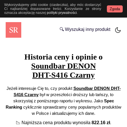
Wykorzystujemy pliki cookie (ciasteczka), aby móc dostarczyć
Zgoda
Ci najbardziej dopasowane treści. Korzystanie ze strony
oznacza akceptację naszej
polityki prywatności
.
🔍 Wyszukaj inny produkt
Historia ceny i opinie o
Soundbar DENON
DHT-S416 Czarny
Jeżeli interesuje Cię to, czy produkt
Soundbar DENON DHT-
S416 Czarny
był w przeszłości droższy lub tańszy, to
skorzystaj z poniższego raportu i wykresu. Jako
Spec
Ranking
cyklicznie sprawdzamy ceny popularnych produktów
w Polsce i aktualizujemy ich dane.
📉
Najniższa cena produktu wynosiła
822.16
zł
.