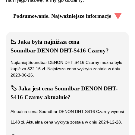
nam jego nazwę, a my go dodamy.
Podsumowanie. Najważniejsze informacje
📉
Jaka była najniższa cena
Soundbar DENON DHT-S416 Czarny
?
Najtaniej
Soundbar DENON DHT-S416 Czarny
można było
kupić za
822.16
zł. Najniższa cena wykryta została w dniu
2023-06-26
.
🏷️
Jaka jest cena
Soundbar DENON DHT-
S416 Czarny
aktualnie?
Aktualna cena
Soundbar DENON DHT-S416 Czarny
wynosi
1148
zł. Aktualna cena wykryta została w dniu
2024-12-28
.