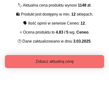
🏷️
Aktualna cena produktu wynosi
1148
zł
.
🛍️
Produkt jest dostępny w min.
12
sklepach.
🗣️
Ilość opinii w serwisie Ceneo:
12
.
⭐️
Ocena produktu to
4.83
/ 5
wg.
Ceneo
.
🕑
Dane zaktualizowano w dniu
3.03.2025
.
Zobacz aktualną cenę