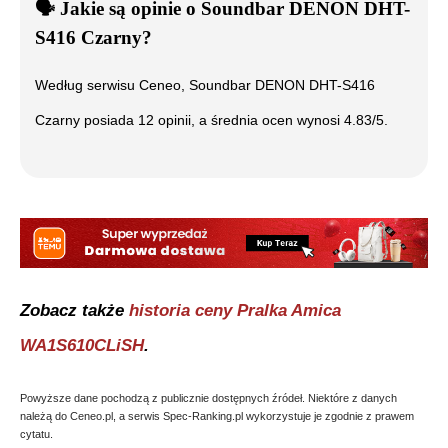
🗣️
️ Jakie są opinie o
Soundbar DENON DHT-
S416 Czarny
?
Według serwisu Ceneo,
Soundbar DENON DHT-S416
Czarny
posiada
12
opinii, a średnia ocen wynosi
4.83
/5.
Zobacz także
historia ceny
Pralka Amica
WA1S610CLiSH
.
Powyższe dane pochodzą z publicznie dostępnych źródeł. Niektóre z danych
należą do Ceneo.pl, a serwis Spec-Ranking.pl wykorzystuje je zgodnie z prawem
cytatu.