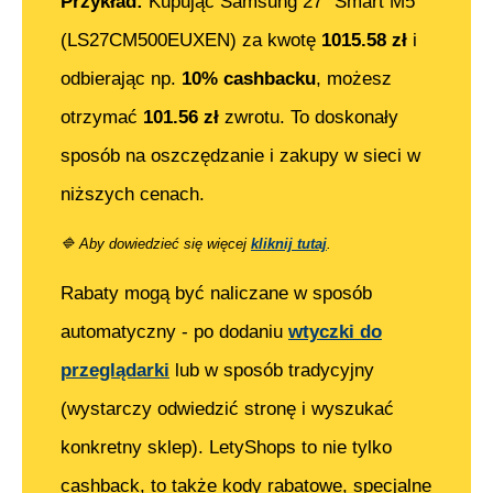
Przykład:
Kupując
Samsung 27" Smart M5
(LS27CM500EUXEN)
za kwotę
1015.58
zł
i
odbierając np.
10% cashbacku
, możesz
otrzymać
101.56
zł
zwrotu. To doskonały
sposób na oszczędzanie i zakupy w sieci w
niższych cenach.
🔷
Aby dowiedzieć się więcej
kliknij tutaj
.
Rabaty mogą być naliczane w sposób
automatyczny - po dodaniu
wtyczki do
przeglądarki
lub w sposób tradycyjny
(wystarczy odwiedzić stronę i wyszukać
konkretny sklep). LetyShops to nie tylko
cashback, to także kody rabatowe, specjalne