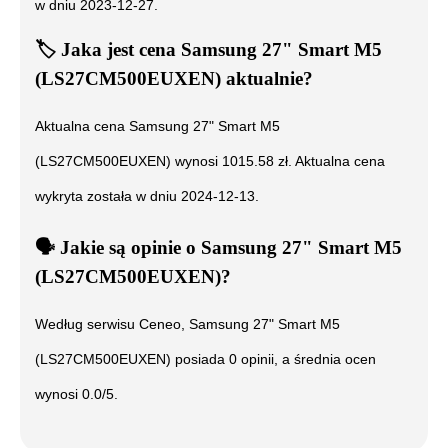
w dniu
2023-12-27
.
🏷️
Jaka jest cena
Samsung 27" Smart M5
(LS27CM500EUXEN)
aktualnie?
Aktualna cena
Samsung 27" Smart M5
(LS27CM500EUXEN)
wynosi
1015.58
zł. Aktualna cena
wykryta została w dniu
2024-12-13
.
🗣️
️ Jakie są opinie o
Samsung 27" Smart M5
(LS27CM500EUXEN)
?
Według serwisu Ceneo,
Samsung 27" Smart M5
(LS27CM500EUXEN)
posiada
0
opinii, a średnia ocen
wynosi
0.0
/5.