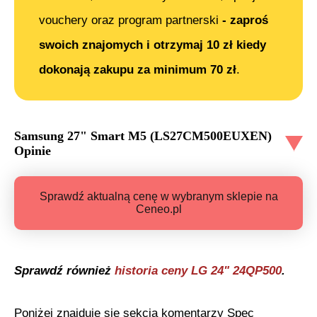
vouchery oraz program partnerski
- zaproś
swoich znajomych i otrzymaj 10 zł kiedy
dokonają zakupu za minimum 70 zł
.
Samsung 27" Smart M5 (LS27CM500EUXEN)
Opinie
Sprawdź aktualną cenę w wybranym sklepie na
Ceneo.pl
Sprawdź również
historia ceny
LG 24" 24QP500
.
Poniżej znajduje się sekcja komentarzy Spec