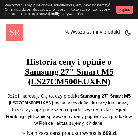
Wykorzystujemy pliki cookie (ciasteczka), aby móc dostarczyć
Zgoda
Ci najbardziej dopasowane treści. Korzystanie ze strony
oznacza akceptację naszej
polityki prywatności
.
🔍 Wyszukaj inny produkt
Historia ceny i opinie o
Samsung 27" Smart M5
(LS27CM500EUXEN)
Jeżeli interesuje Cię to, czy produkt
Samsung 27" Smart M5
(LS27CM500EUXEN)
był w przeszłości droższy lub tańszy,
to skorzystaj z poniższego raportu i wykresu. Jako
Spec
Ranking
cyklicznie sprawdzamy ceny popularnych produktów
w Polsce i aktualizujemy ich dane.
📉
Najniższa cena produktu wynosiła
699
zł
.