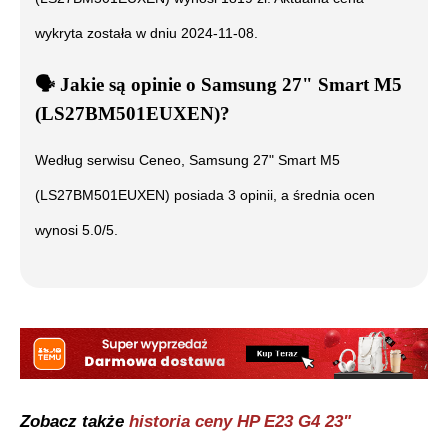
wykryta została w dniu
2024-11-08
.
🗣️
️ Jakie są opinie o
Samsung 27" Smart M5
(LS27BM501EUXEN)
?
Według serwisu Ceneo,
Samsung 27" Smart M5
(LS27BM501EUXEN)
posiada
3
opinii, a średnia ocen
wynosi
5.0
/5.
Zobacz także
historia ceny
HP E23 G4 23"