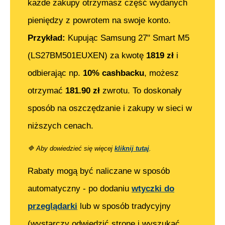
każde zakupy otrzymasz część wydanych
pieniędzy z powrotem na swoje konto.
Przykład:
Kupując
Samsung 27" Smart M5
(LS27BM501EUXEN)
za kwotę
1819
zł
i
odbierając np.
10% cashbacku
, możesz
otrzymać
181.90
zł
zwrotu. To doskonały
sposób na oszczędzanie i zakupy w sieci w
niższych cenach.
🔷
Aby dowiedzieć się więcej
kliknij tutaj
.
Rabaty mogą być naliczane w sposób
automatyczny - po dodaniu
wtyczki do
przeglądarki
lub w sposób tradycyjny
(wystarczy odwiedzić stronę i wyszukać