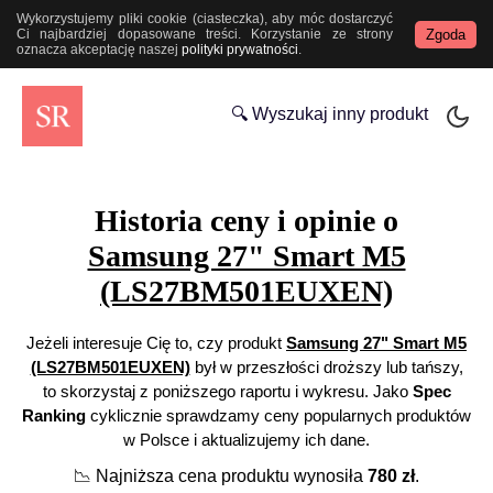
Wykorzystujemy pliki cookie (ciasteczka), aby móc dostarczyć
Zgoda
Ci najbardziej dopasowane treści. Korzystanie ze strony
oznacza akceptację naszej
polityki prywatności
.
🔍 Wyszukaj inny produkt
Historia ceny i opinie o
Samsung 27" Smart M5
(LS27BM501EUXEN)
Jeżeli interesuje Cię to, czy produkt
Samsung 27" Smart M5
(LS27BM501EUXEN)
był w przeszłości droższy lub tańszy,
to skorzystaj z poniższego raportu i wykresu. Jako
Spec
Ranking
cyklicznie sprawdzamy ceny popularnych produktów
w Polsce i aktualizujemy ich dane.
📉
Najniższa cena produktu wynosiła
780
zł
.