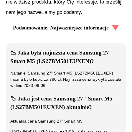
nie widzisz produktu, który Cię interesuje, to prześlij
nam jego nazwę, a my go dodamy.
Podsumowanie. Najważniejsze informacje
📉
Jaka była najniższa cena
Samsung 27"
Smart M5 (LS27BM501EUXEN)
?
Najtaniej
Samsung 27" Smart M5 (LS27BM501EUXEN)
można było kupić za
780
zł. Najniższa cena wykryta została
w dniu
2023-06-06
.
🏷️
Jaka jest cena
Samsung 27" Smart M5
(LS27BM501EUXEN)
aktualnie?
Aktualna cena
Samsung 27" Smart M5
(LS27BM501EUXEN)
wynosi
1819
zł. Aktualna cena