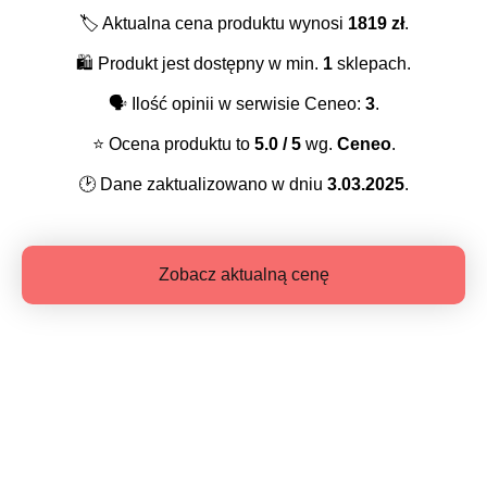
🏷️
Aktualna cena produktu wynosi
1819
zł
.
🛍️
Produkt jest dostępny w min.
1
sklepach.
🗣️
Ilość opinii w serwisie Ceneo:
3
.
⭐️
Ocena produktu to
5.0
/ 5
wg.
Ceneo
.
🕑
Dane zaktualizowano w dniu
3.03.2025
.
Zobacz aktualną cenę