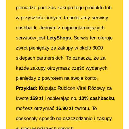
pieniądze podczas zakupu tego produktu lub
w przyszłości innych, to polecamy serwisy
cashback. Jednym z najpopularniejszych
serwisów jest
LetyShops
. Serwis ten oferuje
zwrot pieniędzy za zakupy w około 3000
sklepach partnerskich. To oznacza, że za
każde zakupy otrzymasz część wydanych
pieniędzy z powrotem na swoje konto.
Przykład:
Kupując
Rubicon Viral Różowy
za
kwotę
169
zł
i odbierając np.
10% cashbacku
,
możesz otrzymać
16.90
zł
zwrotu. To
doskonały sposób na oszczędzanie i zakupy
w sieci w niższych cenach.