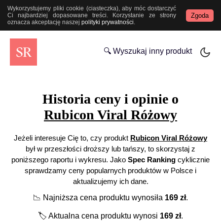
Wykorzystujemy pliki cookie (ciasteczka), aby móc dostarczyć
Zgoda
Ci najbardziej dopasowane treści. Korzystanie ze strony
oznacza akceptację naszej
polityki prywatności
.
🔍 Wyszukaj inny produkt
Historia ceny i opinie o
Rubicon Viral Różowy
Jeżeli interesuje Cię to, czy produkt
Rubicon Viral Różowy
był w przeszłości droższy lub tańszy, to skorzystaj z
poniższego raportu i wykresu. Jako
Spec Ranking
cyklicznie
sprawdzamy ceny popularnych produktów w Polsce i
aktualizujemy ich dane.
📉
Najniższa cena produktu wynosiła
169
zł
.
🏷️
Aktualna cena produktu wynosi
169
zł
.