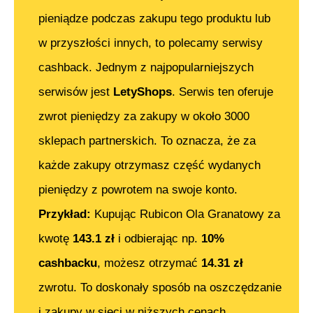
pieniądze podczas zakupu tego produktu lub
w przyszłości innych, to polecamy serwisy
cashback. Jednym z najpopularniejszych
serwisów jest
LetyShops
. Serwis ten oferuje
zwrot pieniędzy za zakupy w około 3000
sklepach partnerskich. To oznacza, że za
każde zakupy otrzymasz część wydanych
pieniędzy z powrotem na swoje konto.
Przykład:
Kupując
Rubicon Ola Granatowy
za
kwotę
143.1
zł
i odbierając np.
10%
cashbacku
, możesz otrzymać
14.31
zł
zwrotu. To doskonały sposób na oszczędzanie
i zakupy w sieci w niższych cenach.