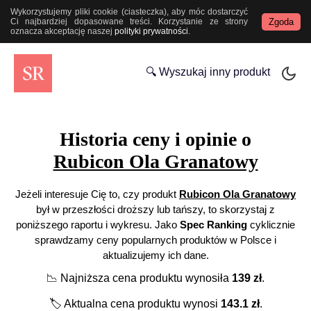
Wykorzystujemy pliki cookie (ciasteczka), aby móc dostarczyć
Zgoda
Ci najbardziej dopasowane treści. Korzystanie ze strony
oznacza akceptację naszej
polityki prywatności
.
🔍 Wyszukaj inny produkt
Historia ceny i opinie o
Rubicon Ola Granatowy
Jeżeli interesuje Cię to, czy produkt
Rubicon Ola Granatowy
był w przeszłości droższy lub tańszy, to skorzystaj z
poniższego raportu i wykresu. Jako
Spec Ranking
cyklicznie
sprawdzamy ceny popularnych produktów w Polsce i
aktualizujemy ich dane.
📉
Najniższa cena produktu wynosiła
139
zł
.
🏷️
Aktualna cena produktu wynosi
143.1
zł
.