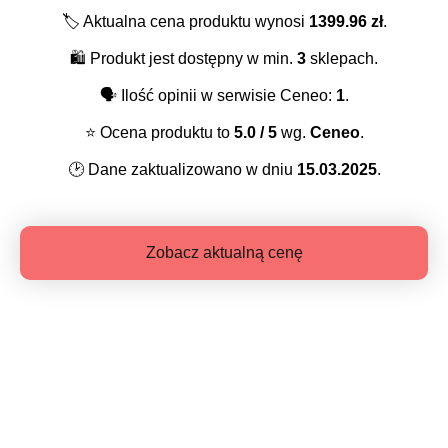
🏷️
Aktualna cena produktu wynosi
1399.96
zł
.
🛍️
Produkt jest dostępny w min.
3
sklepach.
🗣️
Ilość opinii w serwisie Ceneo:
1
.
⭐️
Ocena produktu to
5.0
/ 5
wg.
Ceneo
.
🕑
Dane zaktualizowano w dniu
15.03.2025
.
Zobacz aktualną cenę