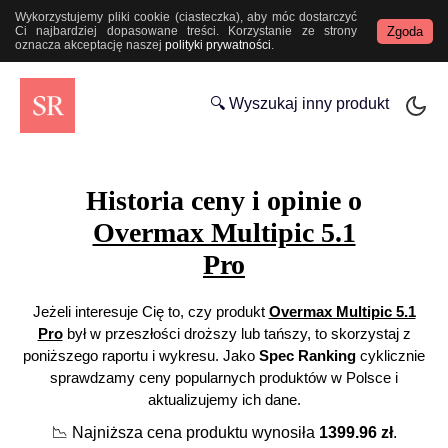
Wykorzystujemy pliki cookie (ciasteczka), aby móc dostarczyć
Zgoda
Ci najbardziej dopasowane treści. Korzystanie ze strony
oznacza akceptację naszej
polityki prywatności
.
🔍 Wyszukaj inny produkt
Historia ceny i opinie o
Overmax Multipic 5.1
Pro
Jeżeli interesuje Cię to, czy produkt
Overmax Multipic 5.1
Pro
był w przeszłości droższy lub tańszy, to skorzystaj z
poniższego raportu i wykresu. Jako
Spec Ranking
cyklicznie
sprawdzamy ceny popularnych produktów w Polsce i
aktualizujemy ich dane.
📉
Najniższa cena produktu wynosiła
1399.96
zł
.