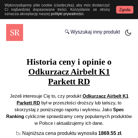
Wykorzystujemy pliki cookie (ciasteczka), aby móc dostarczyć
Zgoda
Ci najbardziej dopasowane treści. Korzystanie ze strony
oznacza akceptację naszej
polityki prywatności
.
🔍 Wyszukaj inny produkt
Historia ceny i opinie o
Odkurzacz Airbelt K1
Parkett RD
Jeżeli interesuje Cię to, czy produkt
Odkurzacz Airbelt K1
Parkett RD
był w przeszłości droższy lub tańszy, to
skorzystaj z poniższego raportu i wykresu. Jako
Spec
Ranking
cyklicznie sprawdzamy ceny popularnych produktów
w Polsce i aktualizujemy ich dane.
📉
Najniższa cena produktu wynosiła
1869.55
zł
.