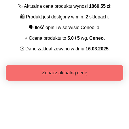
🏷️
Aktualna cena produktu wynosi
1869.55
zł
.
🛍️
Produkt jest dostępny w min.
2
sklepach.
🗣️
Ilość opinii w serwisie Ceneo:
1
.
⭐️
Ocena produktu to
5.0
/ 5
wg.
Ceneo
.
🕑
Dane zaktualizowano w dniu
16.03.2025
.
Zobacz aktualną cenę