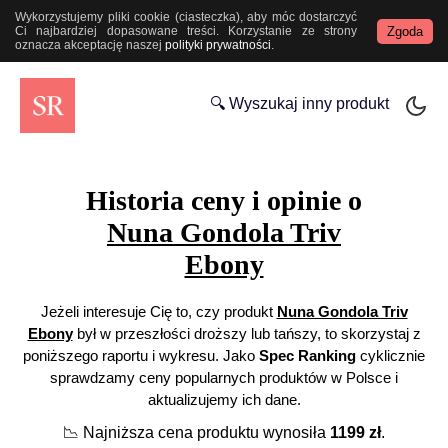
Wykorzystujemy pliki cookie (ciasteczka), aby móc dostarczyć
Zgoda
Ci najbardziej dopasowane treści. Korzystanie ze strony
oznacza akceptację naszej
polityki prywatności
.
🔍 Wyszukaj inny produkt
Historia ceny i opinie o
Nuna Gondola Triv
Ebony
Jeżeli interesuje Cię to, czy produkt
Nuna Gondola Triv
Ebony
był w przeszłości droższy lub tańszy, to skorzystaj z
poniższego raportu i wykresu. Jako
Spec Ranking
cyklicznie
sprawdzamy ceny popularnych produktów w Polsce i
aktualizujemy ich dane.
📉
Najniższa cena produktu wynosiła
1199
zł
.