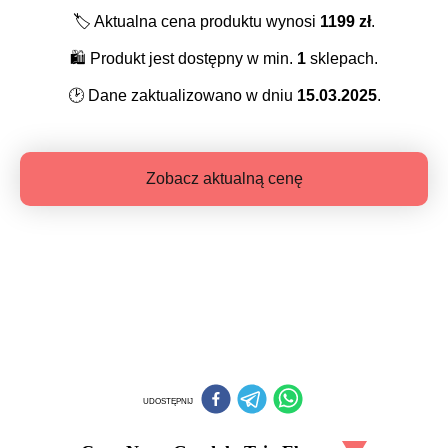
🏷️
Aktualna cena produktu wynosi
1199
zł
.
🛍️
Produkt jest dostępny w min.
1
sklepach.
🕑
Dane zaktualizowano w dniu
15.03.2025
.
Zobacz aktualną cenę
UDOSTĘPNIJ