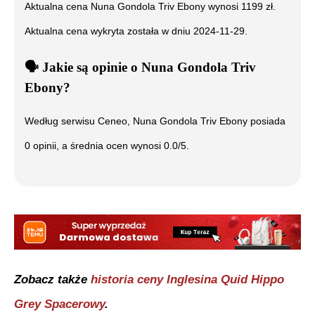
Aktualna cena
Nuna Gondola Triv Ebony
wynosi
1199
zł.
Aktualna cena wykryta została w dniu
2024-11-29
.
🗣️
️ Jakie są opinie o
Nuna Gondola Triv
Ebony
?
Według serwisu Ceneo,
Nuna Gondola Triv Ebony
posiada
0
opinii, a średnia ocen wynosi
0.0
/5.
Zobacz także
historia ceny
Inglesina Quid Hippo
Grey Spacerowy
.