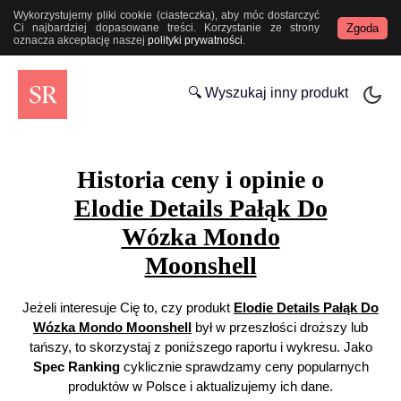
Wykorzystujemy pliki cookie (ciasteczka), aby móc dostarczyć
Zgoda
Ci najbardziej dopasowane treści. Korzystanie ze strony
oznacza akceptację naszej
polityki prywatności
.
🔍 Wyszukaj inny produkt
Historia ceny i opinie o
Elodie Details Pałąk Do
Wózka Mondo
Moonshell
Jeżeli interesuje Cię to, czy produkt
Elodie Details Pałąk Do
Wózka Mondo Moonshell
był w przeszłości droższy lub
tańszy, to skorzystaj z poniższego raportu i wykresu. Jako
Spec Ranking
cyklicznie sprawdzamy ceny popularnych
produktów w Polsce i aktualizujemy ich dane.