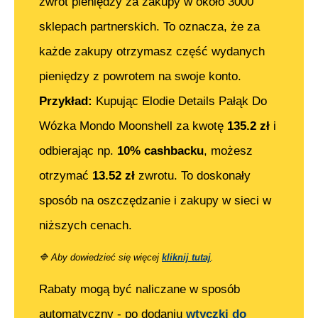
zwrot pieniędzy za zakupy w około 3000
sklepach partnerskich. To oznacza, że za
każde zakupy otrzymasz część wydanych
pieniędzy z powrotem na swoje konto.
Przykład:
Kupując
Elodie Details Pałąk Do
Wózka Mondo Moonshell
za kwotę
135.2
zł
i
odbierając np.
10% cashbacku
, możesz
otrzymać
13.52
zł
zwrotu. To doskonały
sposób na oszczędzanie i zakupy w sieci w
niższych cenach.
🔷
Aby dowiedzieć się więcej
kliknij tutaj
.
Rabaty mogą być naliczane w sposób
automatyczny - po dodaniu
wtyczki do