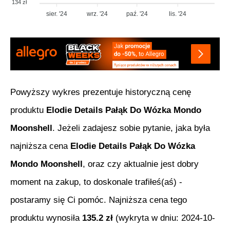
134 zł
sier. '24
wrz. '24
paź. '24
lis. '24
Powyższy wykres prezentuje historyczną cenę
produktu
Elodie Details Pałąk Do Wózka Mondo
Moonshell
. Jeżeli zadajesz sobie pytanie, jaka była
najniższa cena
Elodie Details Pałąk Do Wózka
Mondo Moonshell
, oraz czy aktualnie jest dobry
moment na zakup, to doskonale trafiłeś(aś) -
postaramy się Ci pomóc. Najniższa cena tego
produktu wynosiła
135.2
zł
(wykryta w dniu:
2024-10-