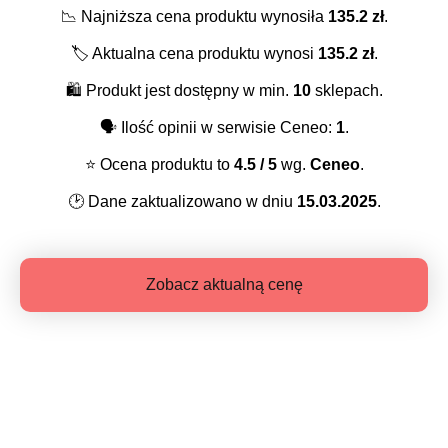
📉
Najniższa cena produktu wynosiła
135.2
zł
.
🏷️
Aktualna cena produktu wynosi
135.2
zł
.
🛍️
Produkt jest dostępny w min.
10
sklepach.
🗣️
Ilość opinii w serwisie Ceneo:
1
.
⭐️
Ocena produktu to
4.5
/ 5
wg.
Ceneo
.
🕑
Dane zaktualizowano w dniu
15.03.2025
.
Zobacz aktualną cenę