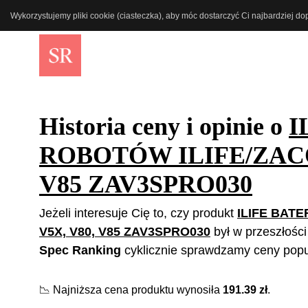
Wykorzystujemy pliki cookie (ciasteczka), aby móc dostarczyć Ci najbardziej d
Historia ceny i opinie o
I
ROBOTÓW ILIFE/ZACO 
V85 ZAV3SPRO030
Jeżeli interesuje Cię to, czy produkt
ILIFE BAT
V5X, V80, V85 ZAV3SPRO030
był w przeszłości
Spec Ranking
cyklicznie sprawdzamy ceny popul
📉
Najniższa cena produktu wynosiła
191.39
zł
.