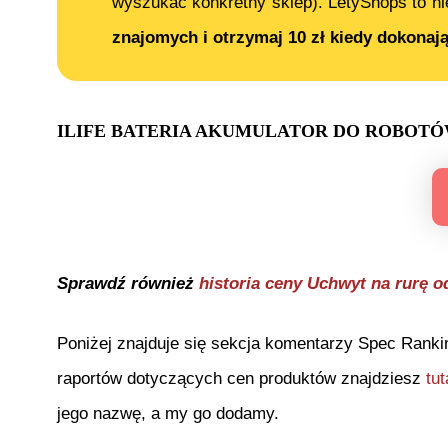
wyszukać konkretny sklep). LetyShops to ni
znajomych i otrzymaj 10 zł kiedy dokonaj
ILIFE BATERIA AKUMULATOR DO ROBOTÓW I
Sprawdź również
historia ceny
Uchwyt na rurę 
Poniżej znajduje się sekcja komentarzy Spec Ranki
raportów dotyczących cen produktów znajdziesz
tut
jego nazwę, a my go dodamy.