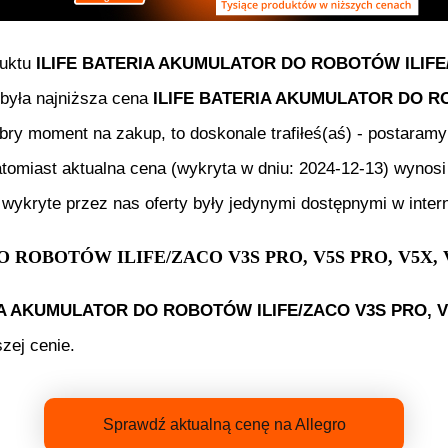
duktu
ILIFE BATERIA AKUMULATOR DO ROBOTÓW ILIFE/Z
a była najniższa cena
ILIFE BATERIA AKUMULATOR DO RO
dobry moment na zakup, to doskonale trafiłeś(aś) - postaram
atomiast aktualna cena (wykryta w dniu:
2024-12-13
) wynos
wykryte przez nas oferty były jedynymi dostępnymi w intern
ROBOTÓW ILIFE/ZACO V3S PRO, V5S PRO, V5X, V
IA AKUMULATOR DO ROBOTÓW ILIFE/ZACO V3S PRO, V5
zej cenie.
Sprawdź aktualną cenę na Allegro