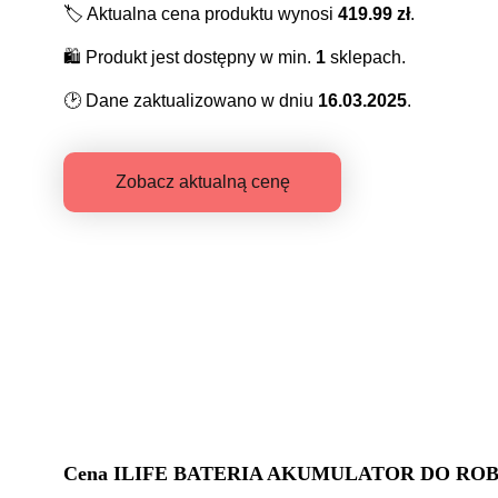
🏷️
Aktualna cena produktu wynosi
419.99
zł
.
🛍️
Produkt jest dostępny w min.
1
sklepach.
🕑
Dane zaktualizowano w dniu
16.03.2025
.
Zobacz aktualną cenę
Cena
ILIFE BATERIA AKUMULATOR DO ROBOT