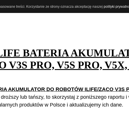
opasowane treści. Korzystanie ze strony oznacza akceptację naszej
polityki prywatn
LIFE BATERIA AKUMULA
V3S PRO, V5S PRO, V5X, 
ERIA AKUMULATOR DO ROBOTÓW ILIFE/ZACO V3S P
 droższy lub tańszy, to skorzystaj z poniższego raportu 
arnych produktów w Polsce i aktualizujemy ich dane.