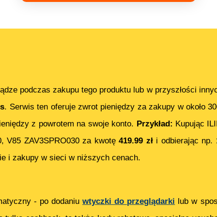
ądze podczas zakupu tego produktu lub w przyszłości inny
s
. Serwis ten oferuje zwrot pieniędzy za zakupy w około 3
eniędzy z powrotem na swoje konto.
Przykład:
Kupując
IL
0, V85 ZAV3SPRO030
za kwotę
419.99
zł
i odbierając np.
e i zakupy w sieci w niższych cenach.
matyczny - po dodaniu
wtyczki do przeglądarki
lub w spos