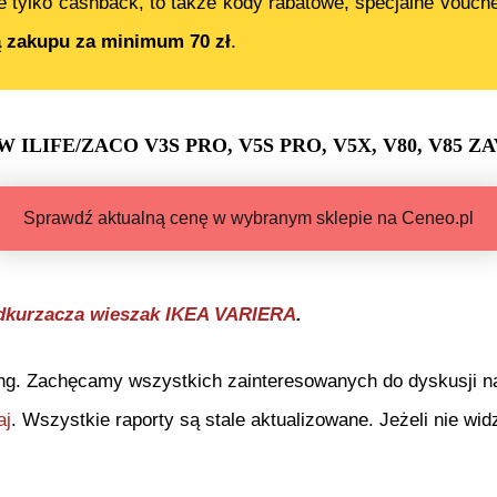
e tylko cashback, to także kody rabatowe, specjalne vouch
ą zakupu za minimum 70 zł
.
LIFE/ZACO V3S PRO, V5S PRO, V5X, V80, V85 Z
Sprawdź aktualną cenę w wybranym sklepie na Ceneo.pl
odkurzacza wieszak IKEA VARIERA
.
ng. Zachęcamy wszystkich zainteresowanych do dyskusji na 
aj
. Wszystkie raporty są stale aktualizowane. Jeżeli nie widz