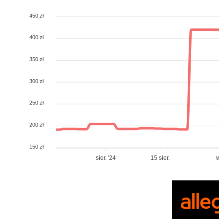
450 zł
400 zł
350 zł
300 zł
250 zł
200 zł
150 zł
sier. '24
15 sier.
w