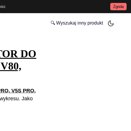
Zgoda
ości
.
🔍 Wyszukaj inny produkt
TOR DO
V80,
RO, V5S PRO,
i wykresu. Jako