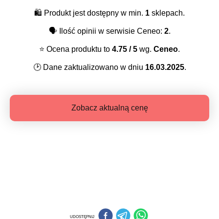
🛍️
Produkt jest dostępny w min.
1
sklepach.
🗣️
Ilość opinii w serwisie Ceneo:
2
.
⭐️
Ocena produktu to
4.75
/ 5
wg.
Ceneo
.
🕑
Dane zaktualizowano w dniu
16.03.2025
.
Zobacz aktualną cenę
UDOSTĘPNIJ