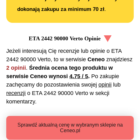
dokonają zakupu za minimum 70 zł
.
ETA 2442 90000 Verto
Opinie
Jeżeli interesują Cię recenzje lub opinie o
ETA
2442 90000 Verto
, to w serwisie
Ceneo
znajdziesz
2
opinii
.
Średnia ocena tego produktu w
serwisie Ceneo wynosi
4.75
/ 5
.
Po zakupie
zachęcamy do pozostawienia swojej
opinii
lub
recenzji
o
ETA 2442 90000 Verto
w sekcji
komentarzy.
Sprawdź aktualną cenę w wybranym sklepie na
Ceneo.pl