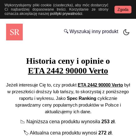
Wykorzystujemy pliki cookie (ciasteczka), aby móc dostarczyć
Zgoda
Ci najbardziej dopasowane treści. Korzystanie ze strony
oznacza akceptację naszej
polityki prywatności
.
🔍 Wyszukaj inny produkt
Historia ceny i opinie o
ETA 2442 90000 Verto
Jeżeli interesuje Cię to, czy produkt
ETA 2442 90000 Verto
był
w przeszłości droższy lub tańszy, to skorzystaj z poniższego
raportu i wykresu. Jako
Spec Ranking
cyklicznie
sprawdzamy ceny popularnych produktów w Polsce i
aktualizujemy ich dane.
📉
Najniższa cena produktu wynosiła
253
zł
.
🏷️
Aktualna cena produktu wynosi
272
zł
.