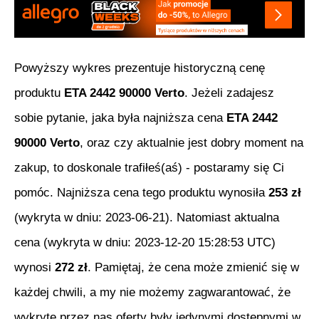
Powyższy wykres prezentuje historyczną cenę
produktu
ETA 2442 90000 Verto
. Jeżeli zadajesz
sobie pytanie, jaka była najniższa cena
ETA 2442
90000 Verto
, oraz czy aktualnie jest dobry moment na
zakup, to doskonale trafiłeś(aś) - postaramy się Ci
pomóc. Najniższa cena tego produktu wynosiła
253
zł
(wykryta w dniu:
2023-06-21
). Natomiast aktualna
cena (wykryta w dniu:
2023-12-20 15:28:53 UTC
)
wynosi
272
zł
. Pamiętaj, że cena może zmienić się w
każdej chwili, a my nie możemy zagwarantować, że
wykryte przez nas oferty były jedynymi dostępnymi w