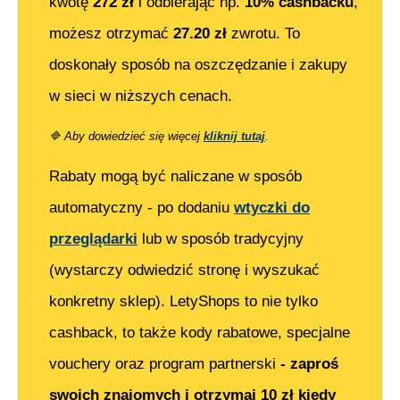
kwotę
272
zł
i odbierając np.
10% cashbacku
,
możesz otrzymać
27.20
zł
zwrotu. To
doskonały sposób na oszczędzanie i zakupy
w sieci w niższych cenach.
🔷
Aby dowiedzieć się więcej
kliknij tutaj
.
Rabaty mogą być naliczane w sposób
automatyczny - po dodaniu
wtyczki do
przeglądarki
lub w sposób tradycyjny
(wystarczy odwiedzić stronę i wyszukać
konkretny sklep). LetyShops to nie tylko
cashback, to także kody rabatowe, specjalne
vouchery oraz program partnerski
- zaproś
swoich znajomych i otrzymaj 10 zł kiedy