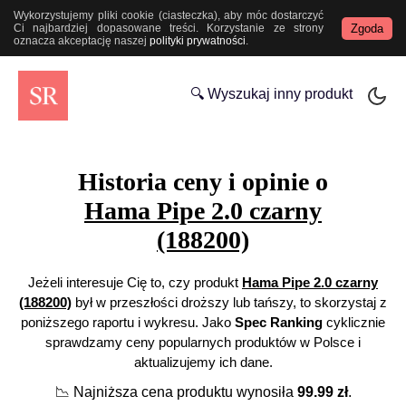
Wykorzystujemy pliki cookie (ciasteczka), aby móc dostarczyć
Zgoda
Ci najbardziej dopasowane treści. Korzystanie ze strony
oznacza akceptację naszej
polityki prywatności
.
🔍 Wyszukaj inny produkt
Historia ceny i opinie o
Hama Pipe 2.0 czarny
(188200)
Jeżeli interesuje Cię to, czy produkt
Hama Pipe 2.0 czarny
(188200)
był w przeszłości droższy lub tańszy, to skorzystaj z
poniższego raportu i wykresu. Jako
Spec Ranking
cyklicznie
sprawdzamy ceny popularnych produktów w Polsce i
aktualizujemy ich dane.
📉
Najniższa cena produktu wynosiła
99.99
zł
.