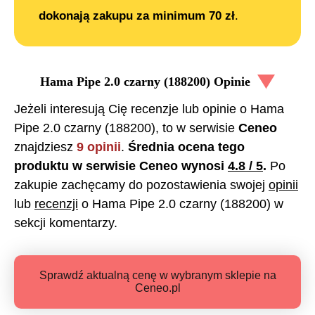
dokonają zakupu za minimum 70 zł
.
Hama Pipe 2.0 czarny (188200)
Opinie
Jeżeli interesują Cię recenzje lub opinie o
Hama
Pipe 2.0 czarny (188200)
, to w serwisie
Ceneo
znajdziesz
9
opinii
.
Średnia ocena tego
produktu w serwisie Ceneo wynosi
4.8
/ 5
.
Po
zakupie zachęcamy do pozostawienia swojej
opinii
lub
recenzji
o
Hama Pipe 2.0 czarny (188200)
w
sekcji komentarzy.
Sprawdź aktualną cenę w wybranym sklepie na
Ceneo.pl