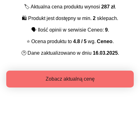
🏷️
Aktualna cena produktu wynosi
287
zł
.
🛍️
Produkt jest dostępny w min.
2
sklepach.
🗣️
Ilość opinii w serwisie Ceneo:
9
.
⭐️
Ocena produktu to
4.8
/ 5
wg.
Ceneo
.
🕑
Dane zaktualizowano w dniu
16.03.2025
.
Zobacz aktualną cenę