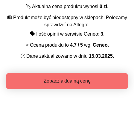
🏷️
Aktualna cena produktu wynosi
0
zł
.
🛍️
Produkt może być niedostępny w sklepach. Polecamy
sprawdzić na Allegro.
🗣️
Ilość opinii w serwisie Ceneo:
3
.
⭐️
Ocena produktu to
4.7
/ 5
wg.
Ceneo
.
🕑
Dane zaktualizowano w dniu
15.03.2025
.
Zobacz aktualną cenę