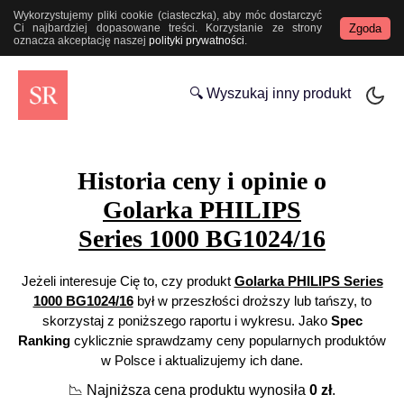
Wykorzystujemy pliki cookie (ciasteczka), aby móc dostarczyć
Zgoda
Ci najbardziej dopasowane treści. Korzystanie ze strony
oznacza akceptację naszej
polityki prywatności
.
🔍 Wyszukaj inny produkt
Historia ceny i opinie o
Golarka PHILIPS
Series 1000 BG1024/16
Jeżeli interesuje Cię to, czy produkt
Golarka PHILIPS Series
1000 BG1024/16
był w przeszłości droższy lub tańszy, to
skorzystaj z poniższego raportu i wykresu. Jako
Spec
Ranking
cyklicznie sprawdzamy ceny popularnych produktów
w Polsce i aktualizujemy ich dane.
📉
Najniższa cena produktu wynosiła
0
zł
.