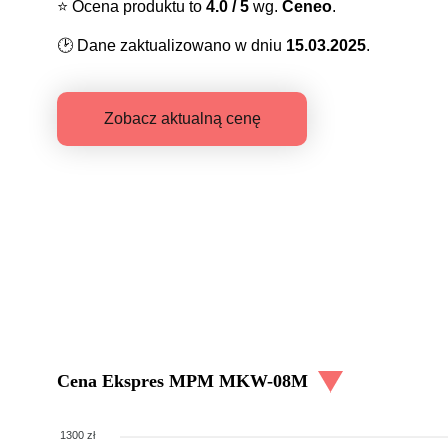
⭐️
Ocena produktu to
4.0
/ 5
wg.
Ceneo
.
🕑
Dane zaktualizowano w dniu
15.03.2025
.
Zobacz aktualną cenę
Cena
Ekspres MPM MKW-08M
1300 zł