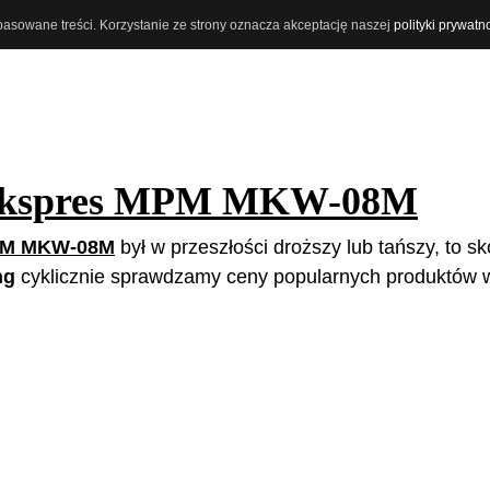
opasowane treści. Korzystanie ze strony oznacza akceptację naszej
polityki prywatn
kspres MPM MKW-08M
PM MKW-08M
był w przeszłości droższy lub tańszy, to sk
ng
cyklicznie sprawdzamy ceny popularnych produktów w