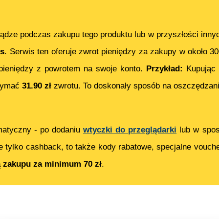
ądze podczas zakupu tego produktu lub w przyszłości inny
s
. Serwis ten oferuje zwrot pieniędzy za zakupy w około 3
ieniędzy z powrotem na swoje konto.
Przykład:
Kupując
rzymać
31.90
zł
zwrotu. To doskonały sposób na oszczędzani
matyczny - po dodaniu
wtyczki do przeglądarki
lub w spos
e tylko cashback, to także kody rabatowe, specjalne vouch
ą zakupu za minimum 70 zł
.