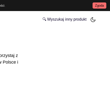
Zgoda
ości
.
🔍 Wyszukaj inny produkt
orzystaj z
 Polsce i