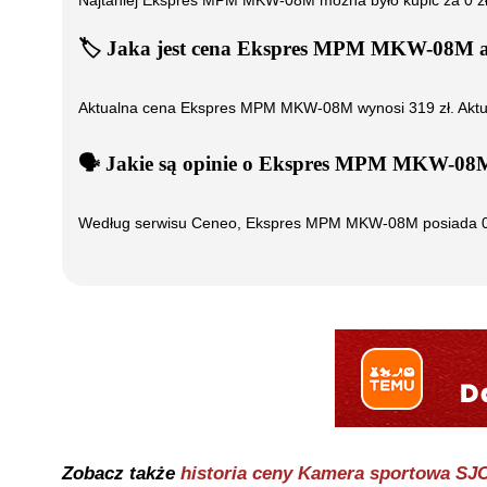
Najtaniej
Ekspres MPM MKW-08M
można było kupić za
0
z
🏷️
Jaka jest cena
Ekspres MPM MKW-08M
a
Aktualna cena
Ekspres MPM MKW-08M
wynosi
319
zł. Akt
🗣️
️ Jakie są opinie o
Ekspres MPM MKW-08
Według serwisu Ceneo,
Ekspres MPM MKW-08M
posiada
Zobacz także
historia ceny
Kamera sportowa SJC