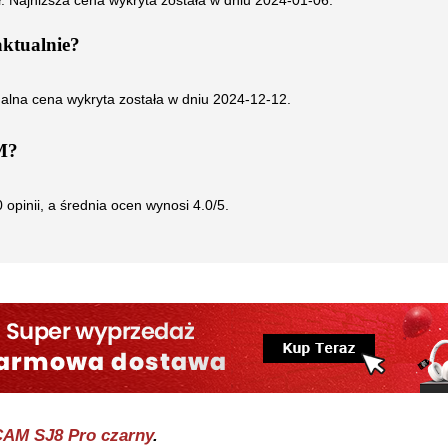
ł. Najniższa cena wykryta została w dniu
2024-01-06
.
ktualnie?
ualna cena wykryta została w dniu
2024-12-12
.
M
?
0
opinii, a średnia ocen wynosi
4.0
/5.
AM SJ8 Pro czarny
.