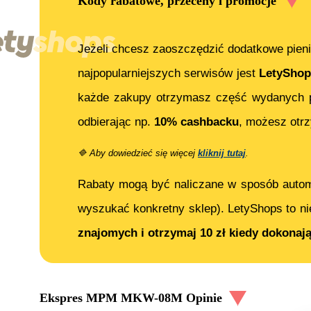
Kody rabatowe, przeceny i promocje
Jeżeli chcesz zaoszczędzić dodatkowe pieni
najpopularniejszych serwisów jest
LetyShop
każde zakupy otrzymasz część wydanych p
odbierając np.
10% cashbacku
, możesz ot
🔷
Aby dowiedzieć się więcej
kliknij tutaj
.
Rabaty mogą być naliczane w sposób auto
wyszukać konkretny sklep). LetyShops to ni
znajomych i otrzymaj 10 zł kiedy dokonaj
Ekspres MPM MKW-08M
Opinie