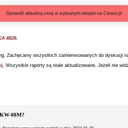
Sprawdź aktualną cenę w wybranym sklepie na Ceneo.pl
KA 4826
.
ng. Zachęcamy wszystkich zainteresowanych do dyskusji na 
aj
. Wszystkie raporty są stale aktualizowane. Jeżeli nie widz
MKW-08M
?