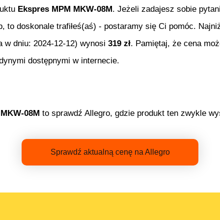
duktu
Ekspres MPM MKW-08M
. Jeżeli zadajesz sobie pytan
p, to doskonale trafiłeś(aś) - postaramy się Ci pomóc. Najn
a w dniu:
2024-12-12
) wynosi
319
zł
. Pamiętaj, że cena moż
edynymi dostępnymi w internecie.
 MKW-08M
to sprawdź Allegro, gdzie produkt ten zwykle wys
Sprawdź aktualną cenę na Allegro