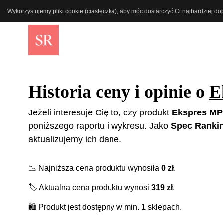
Wykorzystujemy pliki cookie (ciasteczka), aby móc dostarczyć Ci najbardziej d
Historia ceny i opinie o
E
Jeżeli interesuje Cię to, czy produkt
Ekspres M
poniższego raportu i wykresu. Jako
Spec Ranki
aktualizujemy ich dane.
📉
Najniższa cena produktu wynosiła
0
zł
.
🏷️
Aktualna cena produktu wynosi
319
zł
.
🛍️
Produkt jest dostępny w min.
1
sklepach.