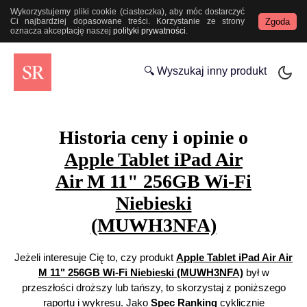
Wykorzystujemy pliki cookie (ciasteczka), aby móc dostarczyć
Zgoda
Ci najbardziej dopasowane treści. Korzystanie ze strony
oznacza akceptację naszej
polityki prywatności
.
🔍 Wyszukaj inny produkt
Historia ceny i opinie o
Apple Tablet iPad Air
Air M 11" 256GB Wi-Fi
Niebieski
(MUWH3NFA)
Jeżeli interesuje Cię to, czy produkt
Apple Tablet iPad Air Air
M 11" 256GB Wi-Fi Niebieski (MUWH3NFA)
był w
przeszłości droższy lub tańszy, to skorzystaj z poniższego
raportu i wykresu. Jako
Spec Ranking
cyklicznie