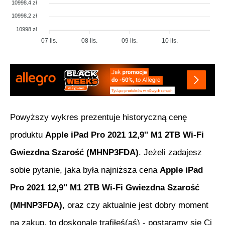
10998.4 zł
10998.2 zł
10998 zł
07 lis.
08 lis.
09 lis.
10 lis.
Powyższy wykres prezentuje historyczną cenę
produktu
Apple iPad Pro 2021 12,9'' M1 2TB Wi-Fi
Gwiezdna Szarość (MHNP3FDA)
. Jeżeli zadajesz
sobie pytanie, jaka była najniższa cena
Apple iPad
Pro 2021 12,9'' M1 2TB Wi-Fi Gwiezdna Szarość
(MHNP3FDA)
, oraz czy aktualnie jest dobry moment
na zakup, to doskonale trafiłeś(aś) - postaramy się Ci