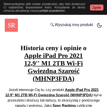
Wykorzystujemy pliki cookie (ciasteczka), aby móc dostarczyć
Zgoda
Ci najbardziej dopasowane treści. Korzystanie ze strony
oznacza akceptację naszej
polityki prywatności
.
🔍 Wyszukaj inny produkt
Historia ceny i opinie o
Apple iPad Pro 2021
12,9'' M1 2TB Wi-Fi
Gwiezdna Szarość
(MHNP3FDA)
Jeżeli interesuje Cię to, czy produkt
Apple iPad Pro 2021
12,9'' M1 2TB Wi-Fi Gwiezdna Szarość (MHNP3FDA)
był w
przeszłości droższy lub tańszy, to skorzystaj z poniższego
raportu i wykresu. Jako
Spec Ranking
cyklicznie