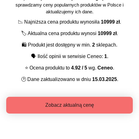
sprawdzamy ceny popularnych produktów w Polsce i
aktualizujemy ich dane.
📉
Najniższa cena produktu wynosiła
10999
zł
.
🏷️
Aktualna cena produktu wynosi
10999
zł
.
🛍️
Produkt jest dostępny w min.
2
sklepach.
🗣️
Ilość opinii w serwisie Ceneo:
1
.
⭐️
Ocena produktu to
4.92
/ 5
wg.
Ceneo
.
🕑
Dane zaktualizowano w dniu
15.03.2025
.
Zobacz aktualną cenę