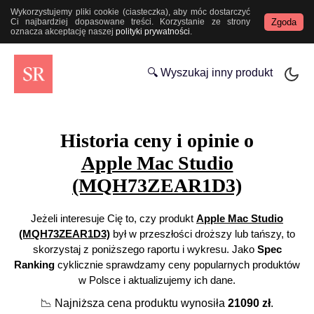
Wykorzystujemy pliki cookie (ciasteczka), aby móc dostarczyć
Zgoda
Ci najbardziej dopasowane treści. Korzystanie ze strony
oznacza akceptację naszej
polityki prywatności
.
🔍 Wyszukaj inny produkt
Historia ceny i opinie o
Apple Mac Studio
(MQH73ZEAR1D3)
Jeżeli interesuje Cię to, czy produkt
Apple Mac Studio
(MQH73ZEAR1D3)
był w przeszłości droższy lub tańszy, to
skorzystaj z poniższego raportu i wykresu. Jako
Spec
Ranking
cyklicznie sprawdzamy ceny popularnych produktów
w Polsce i aktualizujemy ich dane.
📉
Najniższa cena produktu wynosiła
21090
zł
.