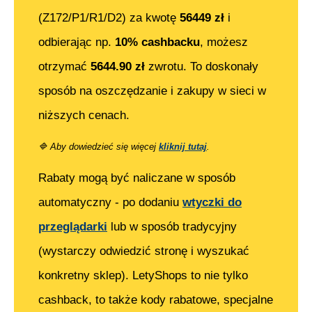
(Z172/P1/R1/D2)
za kwotę
56449
zł
i
odbierając np.
10% cashbacku
, możesz
otrzymać
5644.90
zł
zwrotu. To doskonały
sposób na oszczędzanie i zakupy w sieci w
niższych cenach.
🔷
Aby dowiedzieć się więcej
kliknij tutaj
.
Rabaty mogą być naliczane w sposób
automatyczny - po dodaniu
wtyczki do
przeglądarki
lub w sposób tradycyjny
(wystarczy odwiedzić stronę i wyszukać
konkretny sklep). LetyShops to nie tylko
cashback, to także kody rabatowe, specjalne