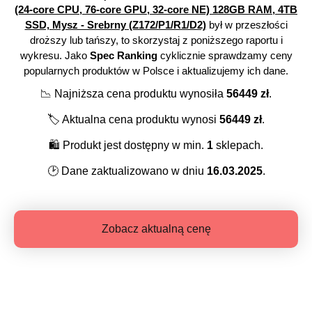
(24-core CPU, 76-core GPU, 32-core NE) 128GB RAM, 4TB
SSD, Mysz - Srebrny (Z172/P1/R1/D2)
był w przeszłości
droższy lub tańszy, to skorzystaj z poniższego raportu i
wykresu. Jako
Spec Ranking
cyklicznie sprawdzamy ceny
popularnych produktów w Polsce i aktualizujemy ich dane.
📉
Najniższa cena produktu wynosiła
56449
zł
.
🏷️
Aktualna cena produktu wynosi
56449
zł
.
🛍️
Produkt jest dostępny w min.
1
sklepach.
🕑
Dane zaktualizowano w dniu
16.03.2025
.
Zobacz aktualną cenę