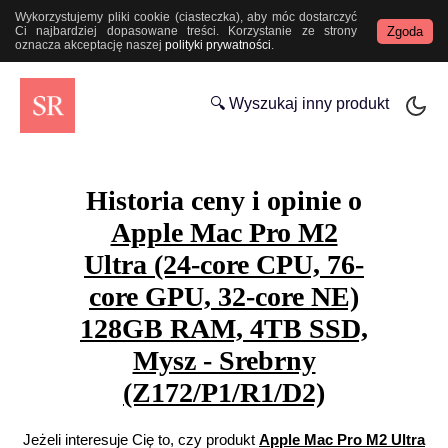
Wykorzystujemy pliki cookie (ciasteczka), aby móc dostarczyć
Zgoda
Ci najbardziej dopasowane treści. Korzystanie ze strony
oznacza akceptację naszej
polityki prywatności
.
🔍 Wyszukaj inny produkt
Historia ceny i opinie o
Apple Mac Pro M2
Ultra (24-core CPU, 76-
core GPU, 32-core NE)
128GB RAM, 4TB SSD,
Mysz - Srebrny
(Z172/P1/R1/D2)
Jeżeli interesuje Cię to, czy produkt
Apple Mac Pro M2 Ultra