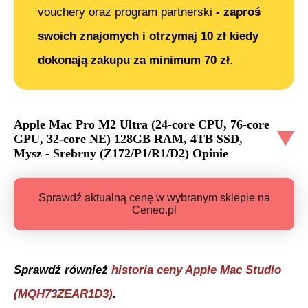
vouchery oraz program partnerski
- zaproś
swoich znajomych i otrzymaj 10 zł kiedy
dokonają zakupu za minimum 70 zł
.
Apple Mac Pro M2 Ultra (24-core CPU, 76-core
GPU, 32-core NE) 128GB RAM, 4TB SSD,
Mysz - Srebrny (Z172/P1/R1/D2)
Opinie
Sprawdź aktualną cenę w wybranym sklepie na
Ceneo.pl
Sprawdź również
historia ceny
Apple Mac Studio
(MQH73ZEAR1D3)
.