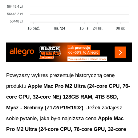
56448.4 zł
56448.2 zł
56448 zł
16 paź.
lis. '24
16 lis.
24 lis.
08 gr.
Powyższy wykres prezentuje historyczną cenę
produktu
Apple Mac Pro M2 Ultra (24-core CPU, 76-
core GPU, 32-core NE) 128GB RAM, 4TB SSD,
Mysz - Srebrny (Z172/P1/R1/D2)
. Jeżeli zadajesz
sobie pytanie, jaka była najniższa cena
Apple Mac
Pro M2 Ultra (24-core CPU, 76-core GPU, 32-core