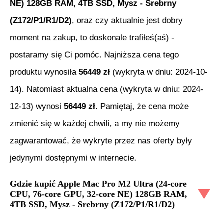
NE) 128GB RAM, 4TB SSD, Mysz - Srebrny
(Z172/P1/R1/D2)
, oraz czy aktualnie jest dobry
moment na zakup, to doskonale trafiłeś(aś) -
postaramy się Ci pomóc. Najniższa cena tego
produktu wynosiła
56449
zł
(wykryta w dniu:
2024-10-
14
). Natomiast aktualna cena (wykryta w dniu:
2024-
12-13
) wynosi
56449
zł
. Pamiętaj, że cena może
zmienić się w każdej chwili, a my nie możemy
zagwarantować, że wykryte przez nas oferty były
jedynymi dostępnymi w internecie.
Gdzie kupić
Apple Mac Pro M2 Ultra (24-core
CPU, 76-core GPU, 32-core NE) 128GB RAM,
4TB SSD, Mysz - Srebrny (Z172/P1/R1/D2)