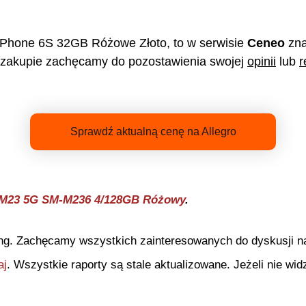
iPhone 6S 32GB Różowe Złoto
, to w serwisie
Ceneo
zna
zakupie zachęcamy do pozostawienia swojej
opinii
lub
r
Sprawdź aktualną cenę na Allegro
M23 5G SM-M236 4/128GB Różowy
.
ng. Zachęcamy wszystkich zainteresowanych do dyskusji na 
aj
. Wszystkie raporty są stale aktualizowane. Jeżeli nie widz