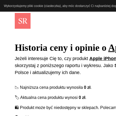
Wykorzystujemy pliki cookie (ciasteczka), aby móc dostarczyć Ci najbardziej d
Historia ceny i opinie o
A
Jeżeli interesuje Cię to, czy produkt
Apple iPho
skorzystaj z poniższego raportu i wykresu. Jako
Polsce i aktualizujemy ich dane.
📉
Najniższa cena produktu wynosiła
0
zł
.
🏷️
Aktualna cena produktu wynosi
0
zł
.
🛍️
Produkt może być niedostępny w sklepach. Polecamy