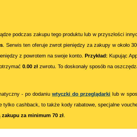
ądze podczas zakupu tego produktu lub w przyszłości inny
s
. Serwis ten oferuje zwrot pieniędzy za zakupy w około 3
eniędzy z powrotem na swoje konto.
Przykład:
Kupując
App
 otrzymać
0.00
zł
zwrotu. To doskonały sposób na oszczędza
matyczny - po dodaniu
wtyczki do przeglądarki
lub w spos
e tylko cashback, to także kody rabatowe, specjalne vouch
ą zakupu za minimum 70 zł
.