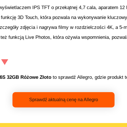
wyświetlaczem IPS TFT o przekątnej 4,7 cala, aparatem 12 
ą funkcję 3D Touch, która pozwala na wykonywanie kluczow
szczegóły zdjęcia i nagrywa filmy w rozdzielczości 4K, a
ę też funkcją Live Photos, która ożywia wspomnienia, pozw
 6S 32GB Różowe Złoto
to sprawdź Allegro, gdzie produkt 
Sprawdź aktualną cenę na Allegro