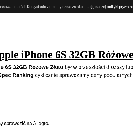
opasowane treści. Korzystanie ze strony oznacza akceptację naszej
polityki prywatn
pple iPhone 6S 32GB Różowe
ne 6S 32GB Różowe Złoto
był w przeszłości droższy lub
Spec Ranking
cyklicznie sprawdzamy ceny popularnych
 sprawdzić na Allegro.