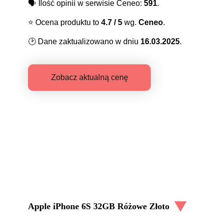
🗣️
Ilość opinii w serwisie Ceneo:
591
.
⭐️
Ocena produktu to
4.7
/ 5
wg.
Ceneo
.
🕑
Dane zaktualizowano w dniu
16.03.2025
.
Zobacz aktualną cenę
Apple iPhone 6S 32GB Różowe Złoto