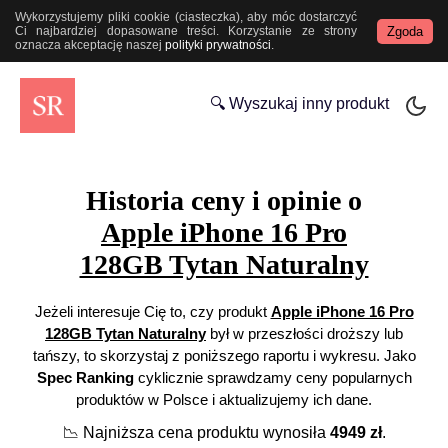
Wykorzystujemy pliki cookie (ciasteczka), aby móc dostarczyć
Zgoda
Ci najbardziej dopasowane treści. Korzystanie ze strony
oznacza akceptację naszej
polityki prywatności
.
🔍 Wyszukaj inny produkt
Historia ceny i opinie o
Apple iPhone 16 Pro
128GB Tytan Naturalny
Jeżeli interesuje Cię to, czy produkt
Apple iPhone 16 Pro
128GB Tytan Naturalny
był w przeszłości droższy lub
tańszy, to skorzystaj z poniższego raportu i wykresu. Jako
Spec Ranking
cyklicznie sprawdzamy ceny popularnych
produktów w Polsce i aktualizujemy ich dane.
📉
Najniższa cena produktu wynosiła
4949
zł
.