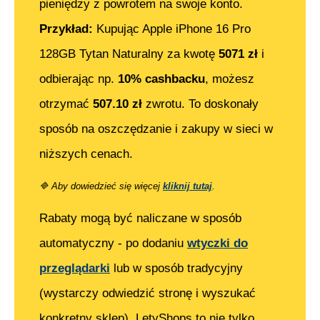
pieniędzy z powrotem na swoje konto.
Przykład:
Kupując
Apple iPhone 16 Pro
128GB Tytan Naturalny
za kwotę
5071
zł
i
odbierając np.
10% cashbacku
, możesz
otrzymać
507.10
zł
zwrotu. To doskonały
sposób na oszczędzanie i zakupy w sieci w
niższych cenach.
🔷
Aby dowiedzieć się więcej
kliknij tutaj
.
Rabaty mogą być naliczane w sposób
automatyczny - po dodaniu
wtyczki do
przeglądarki
lub w sposób tradycyjny
(wystarczy odwiedzić stronę i wyszukać
konkretny sklep). LetyShops to nie tylko