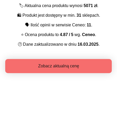
🏷️
Aktualna cena produktu wynosi
5071
zł
.
🛍️
Produkt jest dostępny w min.
31
sklepach.
🗣️
Ilość opinii w serwisie Ceneo:
11
.
⭐️
Ocena produktu to
4.87
/ 5
wg.
Ceneo
.
🕑
Dane zaktualizowano w dniu
16.03.2025
.
Zobacz aktualną cenę