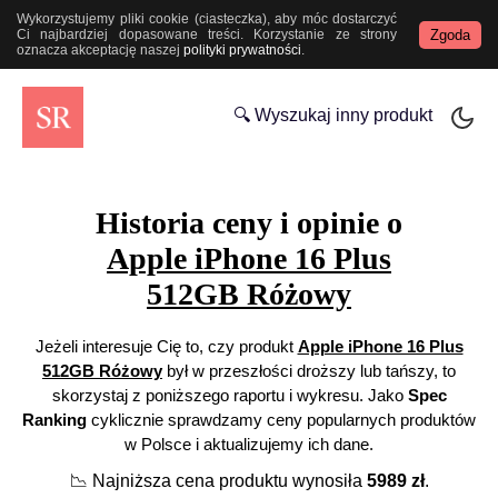
Wykorzystujemy pliki cookie (ciasteczka), aby móc dostarczyć
Zgoda
Ci najbardziej dopasowane treści. Korzystanie ze strony
oznacza akceptację naszej
polityki prywatności
.
🔍 Wyszukaj inny produkt
Historia ceny i opinie o
Apple iPhone 16 Plus
512GB Różowy
Jeżeli interesuje Cię to, czy produkt
Apple iPhone 16 Plus
512GB Różowy
był w przeszłości droższy lub tańszy, to
skorzystaj z poniższego raportu i wykresu. Jako
Spec
Ranking
cyklicznie sprawdzamy ceny popularnych produktów
w Polsce i aktualizujemy ich dane.
📉
Najniższa cena produktu wynosiła
5989
zł
.