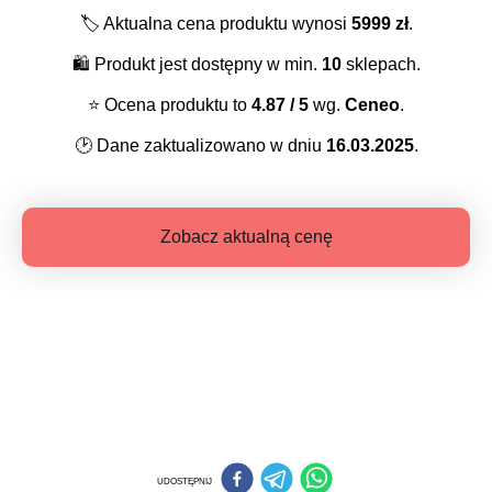
🏷️
Aktualna cena produktu wynosi
5999
zł
.
🛍️
Produkt jest dostępny w min.
10
sklepach.
⭐️
Ocena produktu to
4.87
/ 5
wg.
Ceneo
.
🕑
Dane zaktualizowano w dniu
16.03.2025
.
Zobacz aktualną cenę
UDOSTĘPNIJ