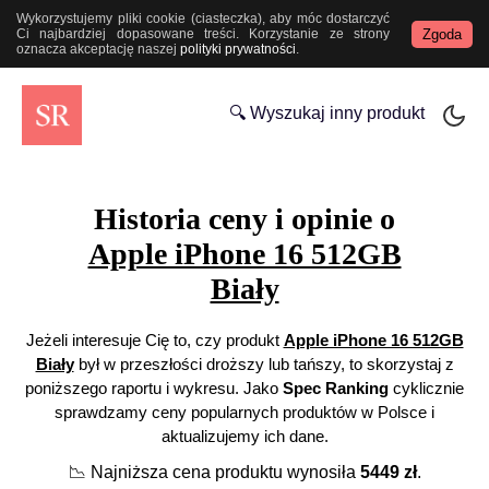
Wykorzystujemy pliki cookie (ciasteczka), aby móc dostarczyć
Zgoda
Ci najbardziej dopasowane treści. Korzystanie ze strony
oznacza akceptację naszej
polityki prywatności
.
🔍 Wyszukaj inny produkt
Historia ceny i opinie o
Apple iPhone 16 512GB
Biały
Jeżeli interesuje Cię to, czy produkt
Apple iPhone 16 512GB
Biały
był w przeszłości droższy lub tańszy, to skorzystaj z
poniższego raportu i wykresu. Jako
Spec Ranking
cyklicznie
sprawdzamy ceny popularnych produktów w Polsce i
aktualizujemy ich dane.
📉
Najniższa cena produktu wynosiła
5449
zł
.