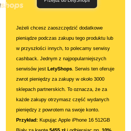
Przejdź do LetyShops
Jeżeli chcesz zaoszczędzić dodatkowe
pieniądze podczas zakupu tego produktu lub
w przyszłości innych, to polecamy serwisy
cashback. Jednym z najpopularniejszych
serwisów jest
LetyShops
. Serwis ten oferuje
zwrot pieniędzy za zakupy w około 3000
sklepach partnerskich. To oznacza, że za
każde zakupy otrzymasz część wydanych
pieniędzy z powrotem na swoje konto.
Przykład:
Kupując
Apple iPhone 16 512GB
Biały
za kwotę
5455
zł
i odbierając np.
10%