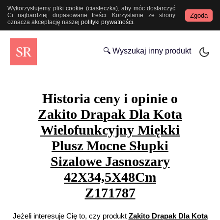
Wykorzystujemy pliki cookie (ciasteczka), aby móc dostarczyć
Zgoda
Ci najbardziej dopasowane treści. Korzystanie ze strony
oznacza akceptację naszej
polityki prywatności
.
🔍 Wyszukaj inny produkt
Historia ceny i opinie o
Zakito Drapak Dla Kota
Wielofunkcyjny Miękki
Plusz Mocne Słupki
Sizalowe Jasnoszary
42X34,5X48Cm
Z171787
Jeżeli interesuje Cię to, czy produkt
Zakito Drapak Dla Kota