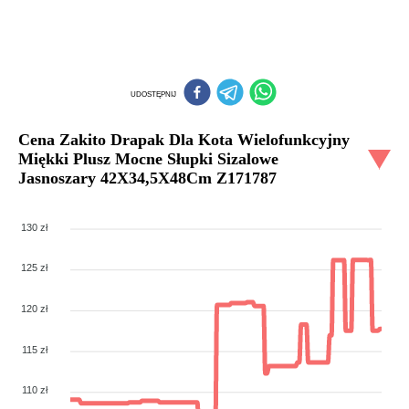
UDOSTĘPNIJ
Cena
Zakito Drapak Dla Kota Wielofunkcyjny
Miękki Plusz Mocne Słupki Sizalowe
Jasnoszary 42X34,5X48Cm Z171787
130 zł
125 zł
120 zł
115 zł
110 zł