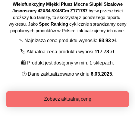
Wielofunkcyjny Miękki Plusz Mocne Słupki Sizalowe
Jasnoszary 42X34,5X48Cm Z171787
był w przeszłości
droższy lub tańszy, to skorzystaj z poniższego raportu i
wykresu. Jako
Spec Ranking
cyklicznie sprawdzamy ceny
popularnych produktów w Polsce i aktualizujemy ich dane.
📉
Najniższa cena produktu wynosiła
93.93
zł
.
🏷️
Aktualna cena produktu wynosi
117.78
zł
.
🛍️
Produkt jest dostępny w min.
1
sklepach.
🕑
Dane zaktualizowano w dniu
6.03.2025
.
Zobacz aktualną cenę