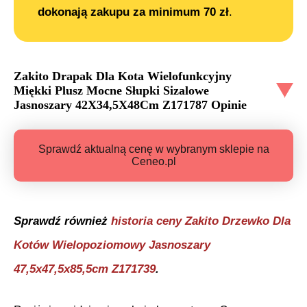
dokonają zakupu za minimum 70 zł
.
Zakito Drapak Dla Kota Wielofunkcyjny
Miękki Plusz Mocne Słupki Sizalowe
Jasnoszary 42X34,5X48Cm Z171787
Opinie
Sprawdź aktualną cenę w wybranym sklepie na
Ceneo.pl
Sprawdź również
historia ceny
Zakito Drzewko Dla
Kotów Wielopoziomowy Jasnoszary
47,5x47,5x85,5cm Z171739
.