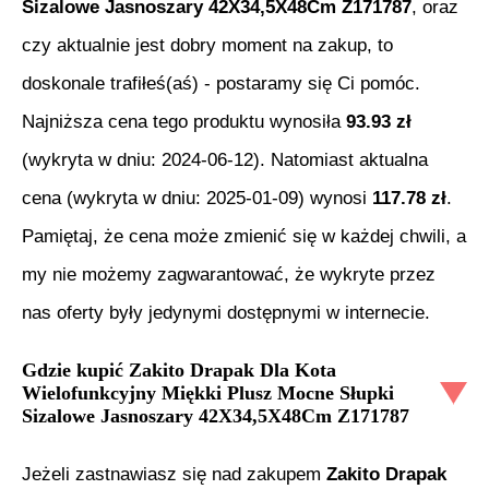
Sizalowe Jasnoszary 42X34,5X48Cm Z171787
, oraz
czy aktualnie jest dobry moment na zakup, to
doskonale trafiłeś(aś) - postaramy się Ci pomóc.
Najniższa cena tego produktu wynosiła
93.93
zł
(wykryta w dniu:
2024-06-12
). Natomiast aktualna
cena (wykryta w dniu:
2025-01-09
) wynosi
117.78
zł
.
Pamiętaj, że cena może zmienić się w każdej chwili, a
my nie możemy zagwarantować, że wykryte przez
nas oferty były jedynymi dostępnymi w internecie.
Gdzie kupić
Zakito Drapak Dla Kota
Wielofunkcyjny Miękki Plusz Mocne Słupki
Sizalowe Jasnoszary 42X34,5X48Cm Z171787
Jeżeli zastnawiasz się nad zakupem
Zakito Drapak