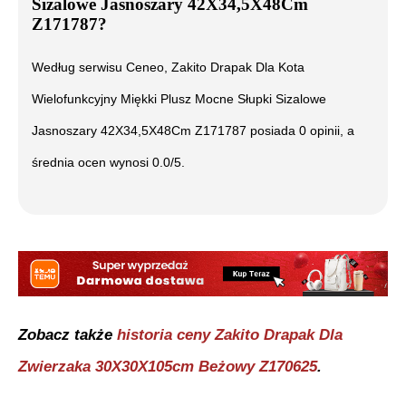
Sizalowe Jasnoszary 42X34,5X48Cm
Z171787
?
Według serwisu Ceneo,
Zakito Drapak Dla Kota
Wielofunkcyjny Miękki Plusz Mocne Słupki Sizalowe
Jasnoszary 42X34,5X48Cm Z171787
posiada
0
opinii, a
średnia ocen wynosi
0.0
/5.
Zobacz także
historia ceny
Zakito Drapak Dla
Zwierzaka 30X30X105cm Beżowy Z170625
.