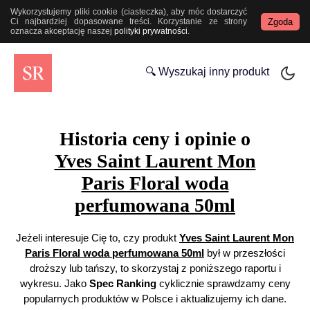
Wykorzystujemy pliki cookie (ciasteczka), aby móc dostarczyć
Zgoda
Ci najbardziej dopasowane treści. Korzystanie ze strony
oznacza akceptację naszej
polityki prywatności
.
🔍 Wyszukaj inny produkt
Historia ceny i opinie o
Yves Saint Laurent Mon
Paris Floral woda
perfumowana 50ml
Jeżeli interesuje Cię to, czy produkt
Yves Saint Laurent Mon
Paris Floral woda perfumowana 50ml
był w przeszłości
droższy lub tańszy, to skorzystaj z poniższego raportu i
wykresu. Jako
Spec Ranking
cyklicznie sprawdzamy ceny
popularnych produktów w Polsce i aktualizujemy ich dane.