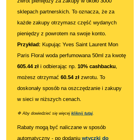
zwrot pieniędzy za zakupy w około 3000
sklepach partnerskich. To oznacza, że za
każde zakupy otrzymasz część wydanych
pieniędzy z powrotem na swoje konto.
Przykład:
Kupując
Yves Saint Laurent Mon
Paris Floral woda perfumowana 50ml
za kwotę
605.44
zł
i odbierając np.
10% cashbacku
,
możesz otrzymać
60.54
zł
zwrotu. To
doskonały sposób na oszczędzanie i zakupy
w sieci w niższych cenach.
🔷
Aby dowiedzieć się więcej
kliknij tutaj
.
Rabaty mogą być naliczane w sposób
automatyczny - po dodaniu
wtyczki do