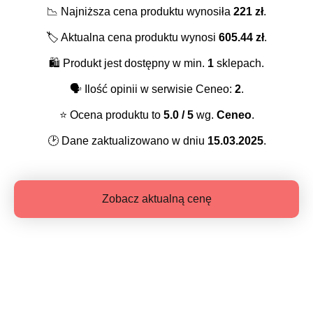
📉
Najniższa cena produktu wynosiła
221
zł
.
🏷️
Aktualna cena produktu wynosi
605.44
zł
.
🛍️
Produkt jest dostępny w min.
1
sklepach.
🗣️
Ilość opinii w serwisie Ceneo:
2
.
⭐️
Ocena produktu to
5.0
/ 5
wg.
Ceneo
.
🕑
Dane zaktualizowano w dniu
15.03.2025
.
Zobacz aktualną cenę