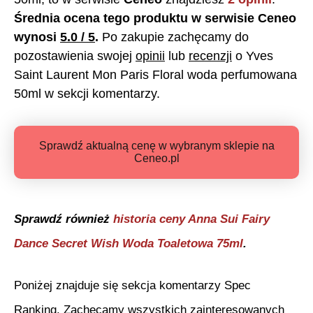
Średnia ocena tego produktu w serwisie Ceneo
wynosi
5.0
/ 5
.
Po zakupie zachęcamy do
pozostawienia swojej
opinii
lub
recenzji
o
Yves
Saint Laurent Mon Paris Floral woda perfumowana
50ml
w sekcji komentarzy.
Sprawdź aktualną cenę w wybranym sklepie na
Ceneo.pl
Sprawdź również
historia ceny
Anna Sui Fairy
Dance Secret Wish Woda Toaletowa 75ml
.
Poniżej znajduje się sekcja komentarzy Spec
Ranking. Zachęcamy wszystkich zainteresowanych