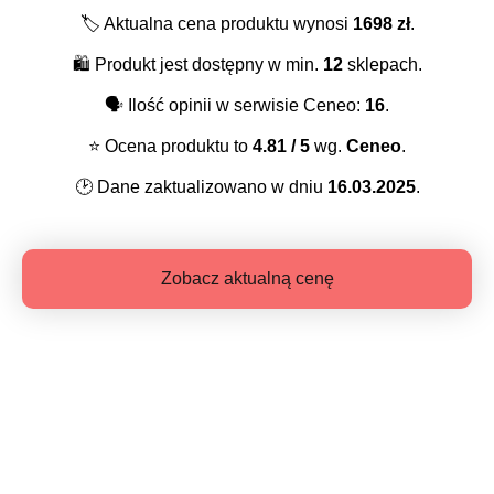
🏷️
Aktualna cena produktu wynosi
1698
zł
.
🛍️
Produkt jest dostępny w min.
12
sklepach.
🗣️
Ilość opinii w serwisie Ceneo:
16
.
⭐️
Ocena produktu to
4.81
/ 5
wg.
Ceneo
.
🕑
Dane zaktualizowano w dniu
16.03.2025
.
Zobacz aktualną cenę