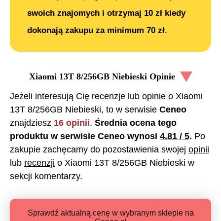
swoich znajomych i otrzymaj 10 zł kiedy
dokonają zakupu za minimum 70 zł
.
Xiaomi 13T 8/256GB Niebieski
Opinie
Jeżeli interesują Cię recenzje lub opinie o
Xiaomi
13T 8/256GB Niebieski
, to w serwisie
Ceneo
znajdziesz
16
opinii
.
Średnia ocena tego
produktu w serwisie Ceneo wynosi
4.81
/ 5
.
Po
zakupie zachęcamy do pozostawienia swojej
opinii
lub
recenzji
o
Xiaomi 13T 8/256GB Niebieski
w
sekcji komentarzy.
Sprawdź aktualną cenę w wybranym sklepie na