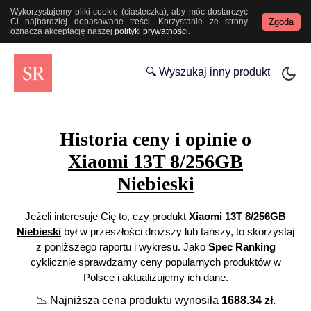
Wykorzystujemy pliki cookie (ciasteczka), aby móc dostarczyć
Zgoda
Ci najbardziej dopasowane treści. Korzystanie ze strony
oznacza akceptację naszej
polityki prywatności
.
🔍 Wyszukaj inny produkt
Historia ceny i opinie o
Xiaomi 13T 8/256GB
Niebieski
Jeżeli interesuje Cię to, czy produkt
Xiaomi 13T 8/256GB
Niebieski
był w przeszłości droższy lub tańszy, to skorzystaj
z poniższego raportu i wykresu. Jako
Spec Ranking
cyklicznie sprawdzamy ceny popularnych produktów w
Polsce i aktualizujemy ich dane.
📉
Najniższa cena produktu wynosiła
1688.34
zł
.