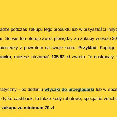
ądze podczas zakupu tego produktu lub w przyszłości inny
s
. Serwis ten oferuje zwrot pieniędzy za zakupy w około 3
ieniędzy z powrotem na swoje konto.
Przykład:
Kupują
backu
, możesz otrzymać
135.92
zł
zwrotu. To doskonały 
matyczny - po dodaniu
wtyczki do przeglądarki
lub w spos
e tylko cashback, to także kody rabatowe, specjalne vouch
ą zakupu za minimum 70 zł
.