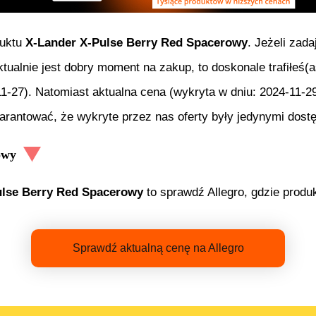
duktu
X-Lander X-Pulse Berry Red Spacerowy
. Jeżeli zad
ktualnie jest dobry moment na zakup, to doskonale trafiłeś
11-27
). Natomiast aktualna cena (wykryta w dniu:
2024-11-2
rantować, że wykryte przez nas oferty były jedynymi dostę
owy
ulse Berry Red Spacerowy
to sprawdź Allegro, gdzie produk
Sprawdź aktualną cenę na Allegro