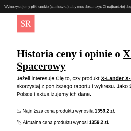
Wykorzystujemy pliki cookie (ciasteczka), aby móc dostarczyć Ci najbardziej d
Historia ceny i opinie o
X
Spacerowy
Jeżeli interesuje Cię to, czy produkt
X-Lander X
skorzystaj z poniższego raportu i wykresu. Jako
Polsce i aktualizujemy ich dane.
📉
Najniższa cena produktu wynosiła
1359.2
zł
.
🏷️
Aktualna cena produktu wynosi
1359.2
zł
.