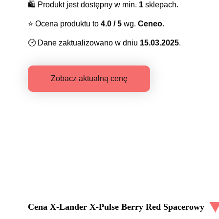
🛍️
Produkt jest dostępny w min.
1
sklepach.
⭐️
Ocena produktu to
4.0
/ 5
wg.
Ceneo
.
🕑
Dane zaktualizowano w dniu
15.03.2025
.
Zobacz aktualną cenę
Cena
X-Lander X-Pulse Berry Red Spacerowy