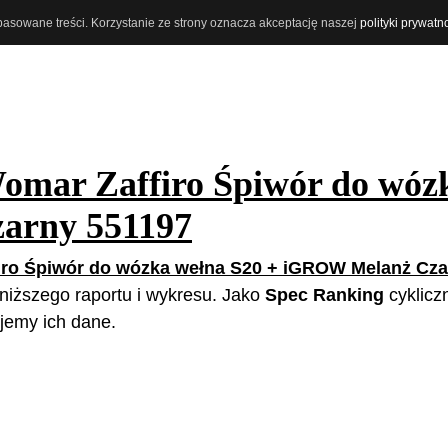
opasowane treści. Korzystanie ze strony oznacza akceptację naszej
polityki prywatn
omar Zaffiro Śpiwór do wóz
arny 551197
iro Śpiwór do wózka wełna S20 + iGROW Melanż Cza
poniższego raportu i wykresu. Jako
Spec Ranking
cyklicz
jemy ich dane.