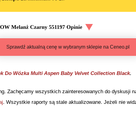
GROW Melanż Czarny 551197
Opinie
Sprawdź aktualną cenę w wybranym sklepie na Ceneo.pl
ek Do Wózka Multi Aspen Baby Velvet Collection Black
.
ng. Zachęcamy wszystkich zainteresowanych do dyskusji na 
aj
. Wszystkie raporty są stale aktualizowane. Jeżeli nie widz