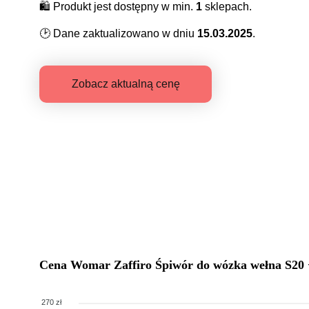
🛍️
Produkt jest dostępny w min.
1
sklepach.
🕑
Dane zaktualizowano w dniu
15.03.2025
.
Zobacz aktualną cenę
Cena
Womar Zaffiro Śpiwór do wózka wełna S2
270 zł