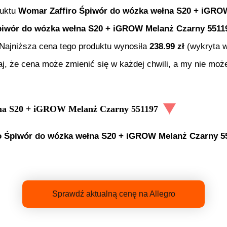
duktu
Womar Zaffiro Śpiwór do wózka wełna S20 + iGRO
piwór do wózka wełna S20 + iGROW Melanż Czarny 5511
. Najniższa cena tego produktu wynosiła
238.99
zł
(wykryta w
aj, że cena może zmienić się w każdej chwili, a my nie mo
łna S20 + iGROW Melanż Czarny 551197
o Śpiwór do wózka wełna S20 + iGROW Melanż Czarny 5
Sprawdź aktualną cenę na Allegro