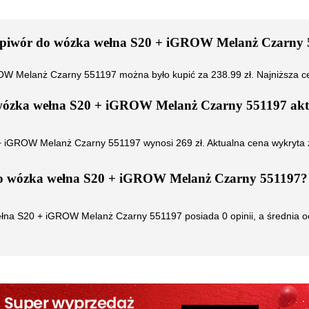
Śpiwór do wózka wełna S20 + iGROW Melanż Czarny 
ROW Melanż Czarny 551197
można było kupić za
238.99
zł. Najniższa 
wózka wełna S20 + iGROW Melanż Czarny 551197
akt
 + iGROW Melanż Czarny 551197
wynosi
269
zł. Aktualna cena wykryta
o wózka wełna S20 + iGROW Melanż Czarny 551197
?
ełna S20 + iGROW Melanż Czarny 551197
posiada
0
opinii, a średnia 