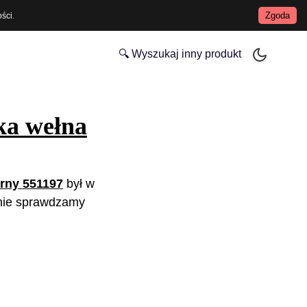
Zgoda
ości
.
🔍 Wyszukaj inny produkt
ka wełna
rny 551197
był w
nie sprawdzamy