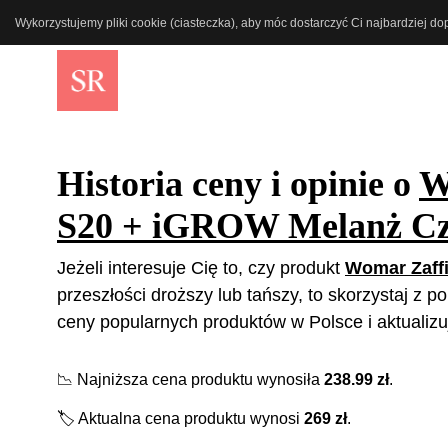
Wykorzystujemy pliki cookie (ciasteczka), aby móc dostarczyć Ci najbardziej d
Historia ceny i opinie o
W
S20 + iGROW Melanż Cz
Jeżeli interesuje Cię to, czy produkt
Womar Zaff
przeszłości droższy lub tańszy, to skorzystaj z 
ceny popularnych produktów w Polsce i aktualizu
📉
Najniższa cena produktu wynosiła
238.99
zł
.
🏷️
Aktualna cena produktu wynosi
269
zł
.