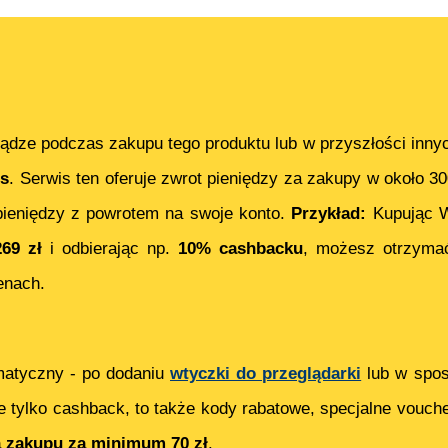
ądze podczas zakupu tego produktu lub w przyszłości inny
s
. Serwis ten oferuje zwrot pieniędzy za zakupy w około 3
ieniędzy z powrotem na swoje konto.
Przykład:
Kupując
W
269
zł
i odbierając np.
10% cashbacku
, możesz otrzym
enach.
matyczny - po dodaniu
wtyczki do przeglądarki
lub w spos
e tylko cashback, to także kody rabatowe, specjalne vouch
ą zakupu za minimum 70 zł
.