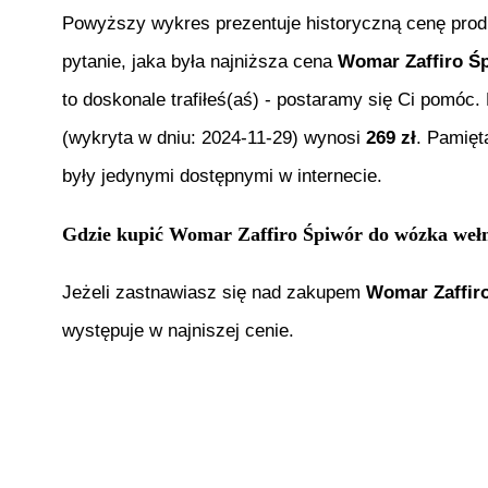
Powyższy wykres prezentuje historyczną cenę pro
pytanie, jaka była najniższa cena
Womar Zaffiro Ś
to doskonale trafiłeś(aś) - postaramy się Ci pomóc
(wykryta w dniu:
2024-11-29
) wynosi
269
zł
. Pamięt
były jedynymi dostępnymi w internecie.
Gdzie kupić
Womar Zaffiro Śpiwór do wózka we
Jeżeli zastnawiasz się nad zakupem
Womar Zaffir
występuje w najniszej cenie.