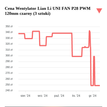
Cena
Wentylator Lian Li UNI FAN P28 PWM
120mm czarny (3 sztuki)
350 zł
340 zł
330 zł
320 zł
310 zł
300 zł
290 zł
280 zł
270 zł
260 zł
250 zł
240 zł
sier. '24
wrz. '24
paź. '24
lis. '24
gr. '24