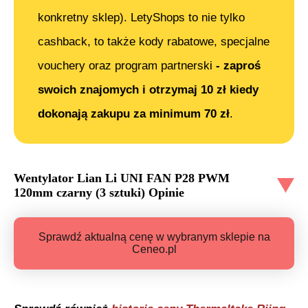
konkretny sklep). LetyShops to nie tylko
cashback, to także kody rabatowe, specjalne
vouchery oraz program partnerski
- zaproś
swoich znajomych i otrzymaj 10 zł kiedy
dokonają zakupu za minimum 70 zł
.
Wentylator Lian Li UNI FAN P28 PWM
120mm czarny (3 sztuki)
Opinie
Sprawdź aktualną cenę w wybranym sklepie na
Ceneo.pl