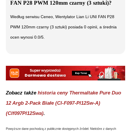
FAN P28 PWM 120mm czarny (3 sztuki)
?
Według serwisu Ceneo,
Wentylator Lian Li UNI FAN P28
PWM 120mm czarny (3 sztuki)
posiada
0
opinii, a średnia
ocen wynosi
0.0
/5.
Zobacz także
historia ceny
Thermaltake Pure Duo
12 Argb 2-Pack Białe (Cl-F097-Pl12Sw-A)
(Clf097Pl12Swa)
.
Powyższe dane pochodzą z publicznie dostępnych źródeł. Niektóre z danych