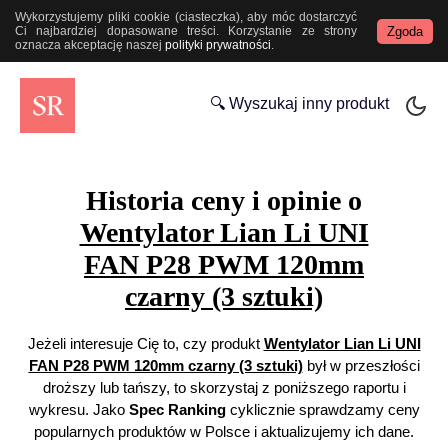
Wykorzystujemy pliki cookie (ciasteczka), aby móc dostarczyć
Zgoda
Ci najbardziej dopasowane treści. Korzystanie ze strony
oznacza akceptację naszej
polityki prywatności
.
🔍 Wyszukaj inny produkt
Historia ceny i opinie o
Wentylator Lian Li UNI
FAN P28 PWM 120mm
czarny (3 sztuki)
Jeżeli interesuje Cię to, czy produkt
Wentylator Lian Li UNI
FAN P28 PWM 120mm czarny (3 sztuki)
był w przeszłości
droższy lub tańszy, to skorzystaj z poniższego raportu i
wykresu. Jako
Spec Ranking
cyklicznie sprawdzamy ceny
popularnych produktów w Polsce i aktualizujemy ich dane.