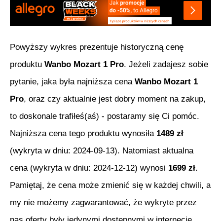
Powyższy wykres prezentuje historyczną cenę
produktu
Wanbo Mozart 1 Pro
. Jeżeli zadajesz sobie
pytanie, jaka była najniższa cena
Wanbo Mozart 1
Pro
, oraz czy aktualnie jest dobry moment na zakup,
to doskonale trafiłeś(aś) - postaramy się Ci pomóc.
Najniższa cena tego produktu wynosiła
1489
zł
(wykryta w dniu:
2024-09-13
). Natomiast aktualna
cena (wykryta w dniu:
2024-12-12
) wynosi
1699
zł
.
Pamiętaj, że cena może zmienić się w każdej chwili, a
my nie możemy zagwarantować, że wykryte przez
nas oferty były jedynymi dostępnymi w internecie.