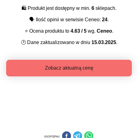
🛍️
Produkt jest dostępny w min.
6
sklepach.
🗣️
Ilość opinii w serwisie Ceneo:
24
.
⭐️
Ocena produktu to
4.63
/ 5
wg.
Ceneo
.
🕑
Dane zaktualizowano w dniu
15.03.2025
.
Zobacz aktualną cenę
UDOSTĘPNIJ