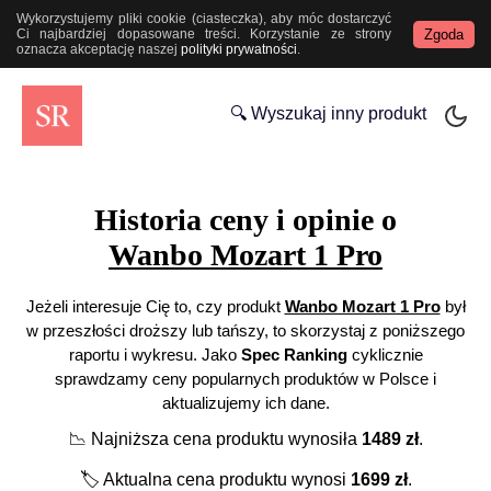
Wykorzystujemy pliki cookie (ciasteczka), aby móc dostarczyć
Zgoda
Ci najbardziej dopasowane treści. Korzystanie ze strony
oznacza akceptację naszej
polityki prywatności
.
🔍 Wyszukaj inny produkt
Historia ceny i opinie o
Wanbo Mozart 1 Pro
Jeżeli interesuje Cię to, czy produkt
Wanbo Mozart 1 Pro
był
w przeszłości droższy lub tańszy, to skorzystaj z poniższego
raportu i wykresu. Jako
Spec Ranking
cyklicznie
sprawdzamy ceny popularnych produktów w Polsce i
aktualizujemy ich dane.
📉
Najniższa cena produktu wynosiła
1489
zł
.
🏷️
Aktualna cena produktu wynosi
1699
zł
.