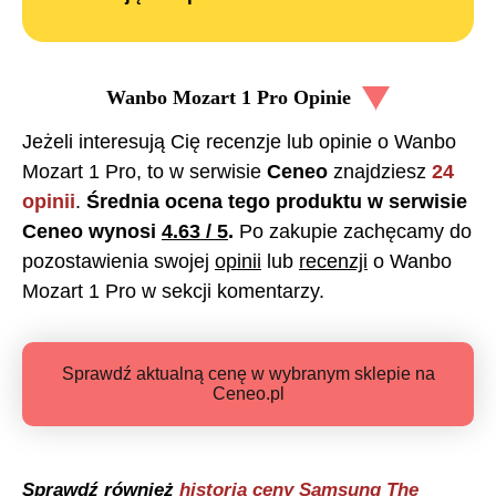
Wanbo Mozart 1 Pro
Opinie
Jeżeli interesują Cię recenzje lub opinie o
Wanbo
Mozart 1 Pro
, to w serwisie
Ceneo
znajdziesz
24
opinii
.
Średnia ocena tego produktu w serwisie
Ceneo wynosi
4.63
/ 5
.
Po zakupie zachęcamy do
pozostawienia swojej
opinii
lub
recenzji
o
Wanbo
Mozart 1 Pro
w sekcji komentarzy.
Sprawdź aktualną cenę w wybranym sklepie na
Ceneo.pl
Sprawdź również
historia ceny
Samsung The