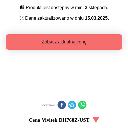
🛍️
Produkt jest dostępny w min.
3
sklepach.
🕑
Dane zaktualizowano w dniu
15.03.2025
.
Zobacz aktualną cenę
UDOSTĘPNIJ
Cena
Vivitek DH768Z-UST