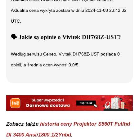
Aktualna cena wykryta została w dniu
2024-11-08 23:42:32
UTC
.
🗣️
️ Jakie są opinie o
Vivitek DH768Z-UST
?
Według serwisu Ceneo,
Vivitek DH768Z-UST
posiada
0
opinii, a średnia ocen wynosi
0.0
/5.
Zobacz także
historia ceny
Projektor S560T Fullhd
Dl 3400 Ansi/1800:1/2Ynbd
.