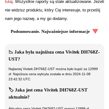
tutaj
. Wszystkie raporty są stale aktualizowane. Jeżeli
nie widzisz produktu, który Cię interesuje, to prześlij
nam jego nazwę, a my go dodamy.
Podsumowanie. Najważniejsze informacje
📉
Jaka była najniższa cena
Vivitek DH768Z-
UST
?
Najtaniej
Vivitek DH768Z-UST
można było kupić za
12999
zł. Najniższa cena wykryta została w dniu
2024-11-08
23:42:32 UTC
.
🏷️
Jaka jest cena
Vivitek DH768Z-UST
aktualnie?
Aktualna cena
Vivitek DH768Z-UST
wynosi
12999
zł.