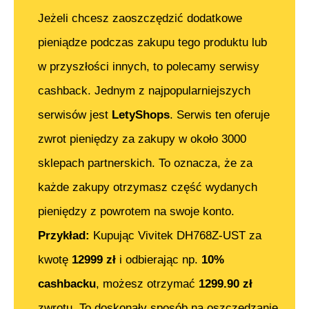
Jeżeli chcesz zaoszczędzić dodatkowe
pieniądze podczas zakupu tego produktu lub
w przyszłości innych, to polecamy serwisy
cashback. Jednym z najpopularniejszych
serwisów jest
LetyShops
. Serwis ten oferuje
zwrot pieniędzy za zakupy w około 3000
sklepach partnerskich. To oznacza, że za
każde zakupy otrzymasz część wydanych
pieniędzy z powrotem na swoje konto.
Przykład:
Kupując
Vivitek DH768Z-UST
za
kwotę
12999
zł
i odbierając np.
10%
cashbacku
, możesz otrzymać
1299.90
zł
zwrotu. To doskonały sposób na oszczędzanie