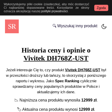
Wykorzystujemy pliki cookie (ciasteczka), aby móc dostarczyć
Zgoda
Ci najbardziej dopasowane treści. Korzystanie ze strony
oznacza akceptację naszej
polityki prywatności
.
🔍 Wyszukaj inny produkt
Historia ceny i opinie o
Vivitek DH768Z-UST
Jeżeli interesuje Cię to, czy produkt
Vivitek DH768Z-UST
był
w przeszłości droższy lub tańszy, to skorzystaj z poniższego
raportu i wykresu. Jako
Spec Ranking
cyklicznie
sprawdzamy ceny popularnych produktów w Polsce i
aktualizujemy ich dane.
📉
Najniższa cena produktu wynosiła
12999
zł
.
🏷️
Aktualna cena produktu wynosi
12999
zł
.