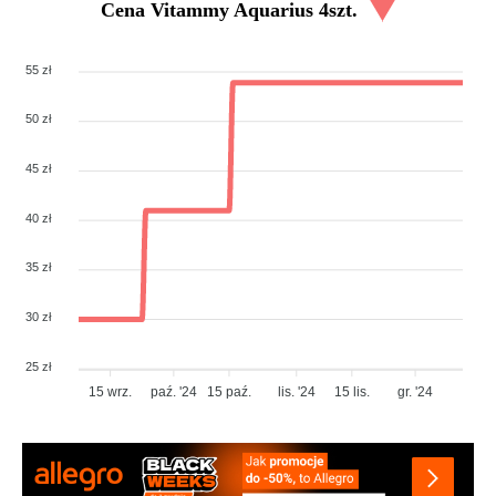
Cena
Vitammy Aquarius 4szt.
55 zł
50 zł
45 zł
40 zł
35 zł
30 zł
25 zł
15 wrz.
paź. '24
15 paź.
lis. '24
15 lis.
gr. '24