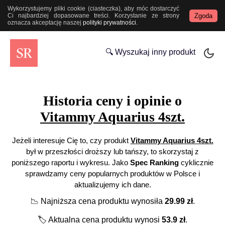
Wykorzystujemy pliki cookie (ciasteczka), aby móc dostarczyć
Zgoda
Ci najbardziej dopasowane treści. Korzystanie ze strony
oznacza akceptację naszej
polityki prywatności
.
🔍 Wyszukaj inny produkt
Historia ceny i opinie o
Vitammy Aquarius 4szt.
Jeżeli interesuje Cię to, czy produkt
Vitammy Aquarius 4szt.
był w przeszłości droższy lub tańszy, to skorzystaj z
poniższego raportu i wykresu. Jako
Spec Ranking
cyklicznie
sprawdzamy ceny popularnych produktów w Polsce i
aktualizujemy ich dane.
📉
Najniższa cena produktu wynosiła
29.99
zł
.
🏷️
Aktualna cena produktu wynosi
53.9
zł
.