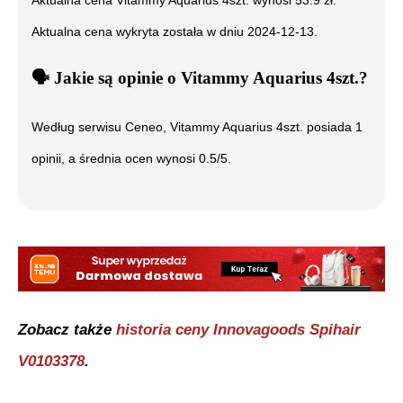
Aktualna cena wykryta została w dniu
2024-12-13
.
🗣️
️ Jakie są opinie o
Vitammy Aquarius 4szt.
?
Według serwisu Ceneo,
Vitammy Aquarius 4szt.
posiada
1
opinii, a średnia ocen wynosi
0.5
/5.
Zobacz także
historia ceny
Innovagoods Spihair
V0103378
.