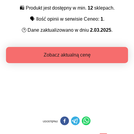
🛍️
Produkt jest dostępny w min.
12
sklepach.
🗣️
Ilość opinii w serwisie Ceneo:
1
.
🕑
Dane zaktualizowano w dniu
2.03.2025
.
Zobacz aktualną cenę
UDOSTĘPNIJ