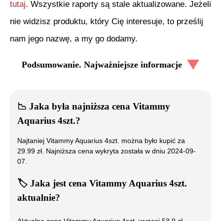
tutaj
. Wszystkie raporty są stale aktualizowane. Jeżeli
nie widzisz produktu, który Cię interesuje, to prześlij
nam jego nazwę, a my go dodamy.
Podsumowanie. Najważniejsze informacje
📉
Jaka była najniższa cena
Vitammy
Aquarius 4szt.
?
Najtaniej
Vitammy Aquarius 4szt.
można było kupić za
29.99
zł. Najniższa cena wykryta została w dniu
2024-09-
07
.
🏷️
Jaka jest cena
Vitammy Aquarius 4szt.
aktualnie?
Aktualna cena
Vitammy Aquarius 4szt.
wynosi
53.9
zł.