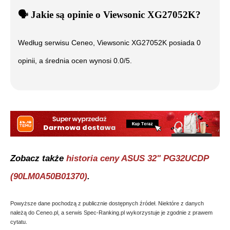
🗣️
️ Jakie są opinie o
Viewsonic XG27052K
?
Według serwisu Ceneo,
Viewsonic XG27052K
posiada
0
opinii, a średnia ocen wynosi
0.0
/5.
Zobacz także
historia ceny
ASUS 32" PG32UCDP
(90LM0A50B01370)
.
Powyższe dane pochodzą z publicznie dostępnych źródeł. Niektóre z danych
należą do Ceneo.pl, a serwis Spec-Ranking.pl wykorzystuje je zgodnie z prawem
cytatu.