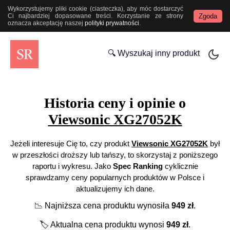
Wykorzystujemy pliki cookie (ciasteczka), aby móc dostarczyć
Zgoda
Ci najbardziej dopasowane treści. Korzystanie ze strony
oznacza akceptację naszej
polityki prywatności
.
🔍 Wyszukaj inny produkt
Historia ceny i opinie o
Viewsonic XG27052K
Jeżeli interesuje Cię to, czy produkt
Viewsonic XG27052K
był
w przeszłości droższy lub tańszy, to skorzystaj z poniższego
raportu i wykresu. Jako
Spec Ranking
cyklicznie
sprawdzamy ceny popularnych produktów w Polsce i
aktualizujemy ich dane.
📉
Najniższa cena produktu wynosiła
949
zł
.
🏷️
Aktualna cena produktu wynosi
949
zł
.