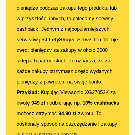
pieniądze podczas zakupu tego produktu lub
w przyszłości innych, to polecamy serwisy
cashback. Jednym z najpopularniejszych
serwisów jest
LetyShops
. Serwis ten oferuje
zwrot pieniędzy za zakupy w około 3000
sklepach partnerskich. To oznacza, że za
każde zakupy otrzymasz część wydanych
pieniędzy z powrotem na swoje konto.
Przykład:
Kupując
Viewsonic XG27052K
za
kwotę
949
zł
i odbierając np.
10% cashbacku
,
możesz otrzymać
94.90
zł
zwrotu. To
doskonały sposób na oszczędzanie i zakupy
w sieci w niższych cenach.