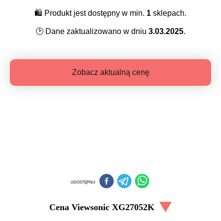
🛍️
Produkt jest dostępny w min.
1
sklepach.
🕑
Dane zaktualizowano w dniu
3.03.2025
.
Zobacz aktualną cenę
UDOSTĘPNIJ
Cena
Viewsonic XG27052K