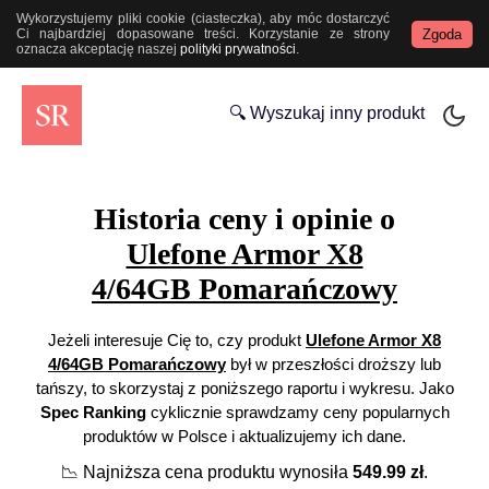
Wykorzystujemy pliki cookie (ciasteczka), aby móc dostarczyć
Zgoda
Ci najbardziej dopasowane treści. Korzystanie ze strony
oznacza akceptację naszej
polityki prywatności
.
🔍 Wyszukaj inny produkt
Historia ceny i opinie o
Ulefone Armor X8
4/64GB Pomarańczowy
Jeżeli interesuje Cię to, czy produkt
Ulefone Armor X8
4/64GB Pomarańczowy
był w przeszłości droższy lub
tańszy, to skorzystaj z poniższego raportu i wykresu. Jako
Spec Ranking
cyklicznie sprawdzamy ceny popularnych
produktów w Polsce i aktualizujemy ich dane.
📉
Najniższa cena produktu wynosiła
549.99
zł
.