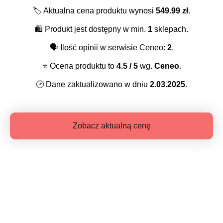
🏷️
Aktualna cena produktu wynosi
549.99
zł
.
🛍️
Produkt jest dostępny w min.
1
sklepach.
🗣️
Ilość opinii w serwisie Ceneo:
2
.
⭐️
Ocena produktu to
4.5
/ 5
wg.
Ceneo
.
🕑
Dane zaktualizowano w dniu
2.03.2025
.
Zobacz aktualną cenę