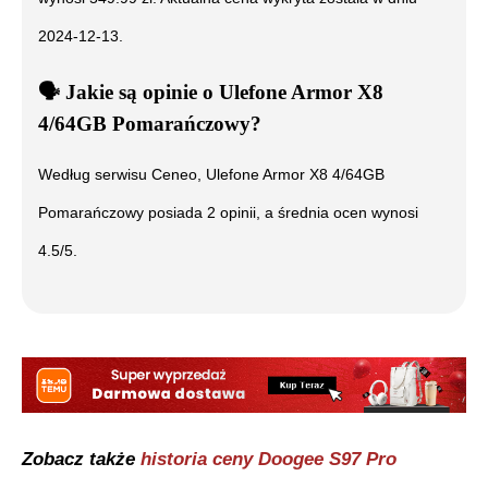
2024-12-13
.
🗣️
️ Jakie są opinie o
Ulefone Armor X8
4/64GB Pomarańczowy
?
Według serwisu Ceneo,
Ulefone Armor X8 4/64GB
Pomarańczowy
posiada
2
opinii, a średnia ocen wynosi
4.5
/5.
Zobacz także
historia ceny
Doogee S97 Pro