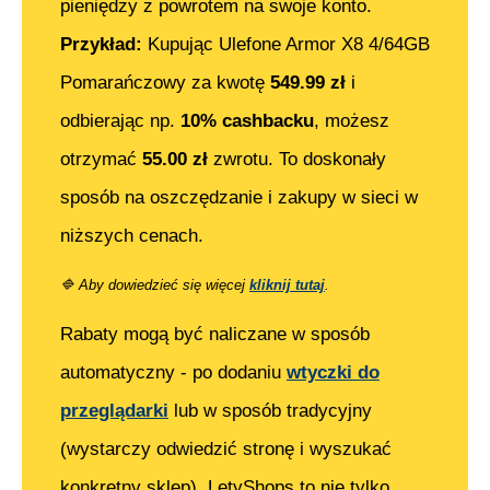
pieniędzy z powrotem na swoje konto.
Przykład:
Kupując
Ulefone Armor X8 4/64GB
Pomarańczowy
za kwotę
549.99
zł
i
odbierając np.
10% cashbacku
, możesz
otrzymać
55.00
zł
zwrotu. To doskonały
sposób na oszczędzanie i zakupy w sieci w
niższych cenach.
🔷
Aby dowiedzieć się więcej
kliknij tutaj
.
Rabaty mogą być naliczane w sposób
automatyczny - po dodaniu
wtyczki do
przeglądarki
lub w sposób tradycyjny
(wystarczy odwiedzić stronę i wyszukać
konkretny sklep). LetyShops to nie tylko