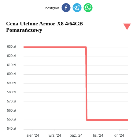
UDOSTĘPNIJ
Cena
Ulefone Armor X8 4/64GB
Pomarańczowy
630 zł
620 zł
610 zł
600 zł
590 zł
580 zł
570 zł
560 zł
550 zł
540 zł
sier. '24
wrz. '24
paź. '24
lis. '24
gr. '24