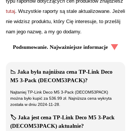
typu raportów dotyczących cen produktów znajdziesz
tutaj
. Wszystkie raporty są stale aktualizowane. Jeżeli
nie widzisz produktu, który Cię interesuje, to prześlij
nam jego nazwę, a my go dodamy.
Podsumowanie. Najważniejsze informacje
📉
Jaka była najniższa cena
TP-Link Deco
M5 3-Pack (DECOM53PACK)
?
Najtaniej
TP-Link Deco M5 3-Pack (DECOM53PACK)
można było kupić za
536.99
zł. Najniższa cena wykryta
została w dniu
2024-11-28
.
🏷️
Jaka jest cena
TP-Link Deco M5 3-Pack
(DECOM53PACK)
aktualnie?