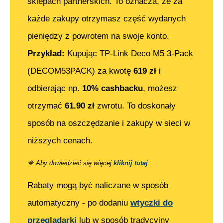
sklepach partnerskich. To oznacza, że za
każde zakupy otrzymasz część wydanych
pieniędzy z powrotem na swoje konto.
Przykład:
Kupując
TP-Link Deco M5 3-Pack
(DECOM53PACK)
za kwotę
619
zł
i
odbierając np.
10% cashbacku
, możesz
otrzymać
61.90
zł
zwrotu. To doskonały
sposób na oszczędzanie i zakupy w sieci w
niższych cenach.
🔷
Aby dowiedzieć się więcej
kliknij tutaj
.
Rabaty mogą być naliczane w sposób
automatyczny - po dodaniu
wtyczki do
przeglądarki
lub w sposób tradycyjny