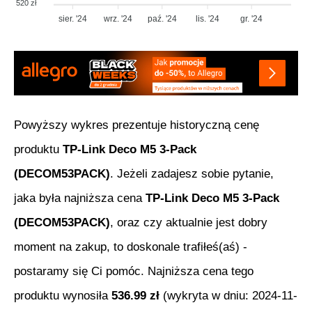
520 zł
sier. '24
wrz. '24
paź. '24
lis. '24
gr. '24
Powyższy wykres prezentuje historyczną cenę
produktu
TP-Link Deco M5 3-Pack
(DECOM53PACK)
. Jeżeli zadajesz sobie pytanie,
jaka była najniższa cena
TP-Link Deco M5 3-Pack
(DECOM53PACK)
, oraz czy aktualnie jest dobry
moment na zakup, to doskonale trafiłeś(aś) -
postaramy się Ci pomóc. Najniższa cena tego
produktu wynosiła
536.99
zł
(wykryta w dniu:
2024-11-