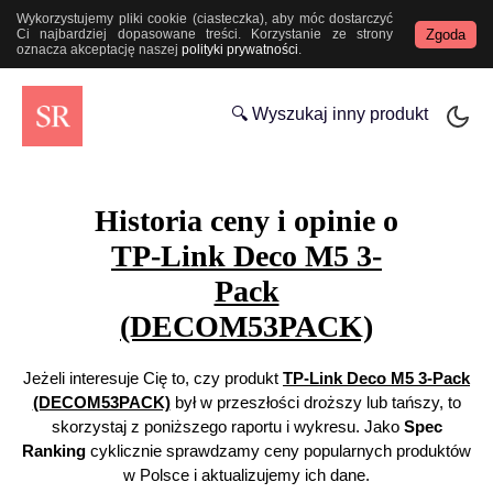
Wykorzystujemy pliki cookie (ciasteczka), aby móc dostarczyć
Zgoda
Ci najbardziej dopasowane treści. Korzystanie ze strony
oznacza akceptację naszej
polityki prywatności
.
🔍 Wyszukaj inny produkt
Historia ceny i opinie o
TP-Link Deco M5 3-
Pack
(DECOM53PACK)
Jeżeli interesuje Cię to, czy produkt
TP-Link Deco M5 3-Pack
(DECOM53PACK)
był w przeszłości droższy lub tańszy, to
skorzystaj z poniższego raportu i wykresu. Jako
Spec
Ranking
cyklicznie sprawdzamy ceny popularnych produktów
w Polsce i aktualizujemy ich dane.