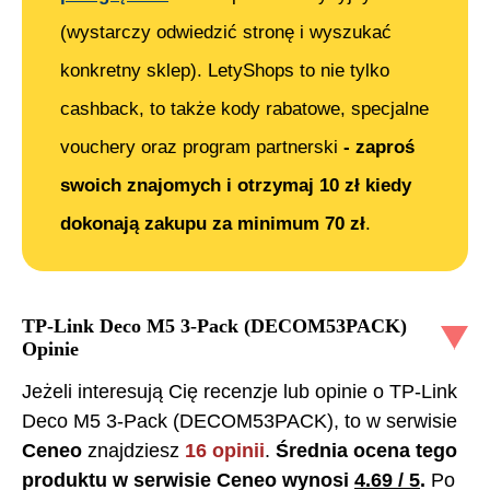
(wystarczy odwiedzić stronę i wyszukać
konkretny sklep). LetyShops to nie tylko
cashback, to także kody rabatowe, specjalne
vouchery oraz program partnerski
- zaproś
swoich znajomych i otrzymaj 10 zł kiedy
dokonają zakupu za minimum 70 zł
.
TP-Link Deco M5 3-Pack (DECOM53PACK)
Opinie
Jeżeli interesują Cię recenzje lub opinie o
TP-Link
Deco M5 3-Pack (DECOM53PACK)
, to w serwisie
Ceneo
znajdziesz
16
opinii
.
Średnia ocena tego
produktu w serwisie Ceneo wynosi
4.69
/ 5
.
Po