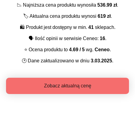
📉
Najniższa cena produktu wynosiła
536.99
zł
.
🏷️
Aktualna cena produktu wynosi
619
zł
.
🛍️
Produkt jest dostępny w min.
41
sklepach.
🗣️
Ilość opinii w serwisie Ceneo:
16
.
⭐️
Ocena produktu to
4.69
/ 5
wg.
Ceneo
.
🕑
Dane zaktualizowano w dniu
3.03.2025
.
Zobacz aktualną cenę