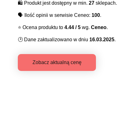
🛍️
Produkt jest dostępny w min.
27
sklepach.
🗣️
Ilość opinii w serwisie Ceneo:
100
.
⭐️
Ocena produktu to
4.44
/ 5
wg.
Ceneo
.
🕑
Dane zaktualizowano w dniu
16.03.2025
.
Zobacz aktualną cenę