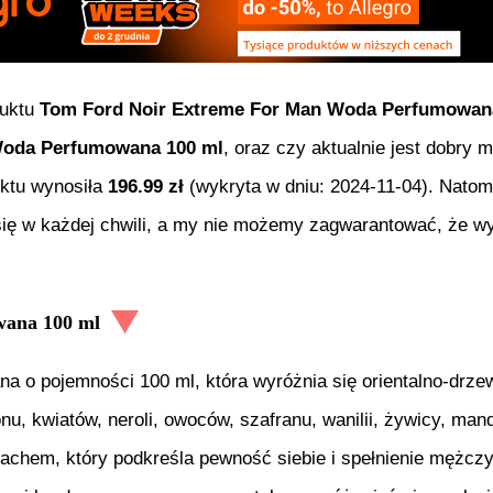
duktu
Tom Ford Noir Extreme For Man Woda Perfumowan
Woda Perfumowana 100 ml
, oraz czy aktualnie jest dobry 
uktu wynosiła
196.99
zł
(wykryta w dniu:
2024-11-04
). Natom
się w każdej chwili, a my nie możemy zagwarantować, że wy
wana 100 ml
a o pojemności 100 ml, która wyróżnia się orientalno-dr
, kwiatów, neroli, owoców, szafranu, wanilii, żywicy, man
hem, który podkreśla pewność siebie i spełnienie mężczyz