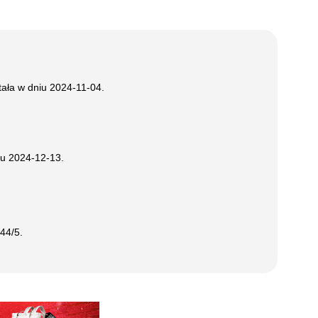
tała w dniu
2024-11-04
.
iu
2024-12-13
.
.44
/5.