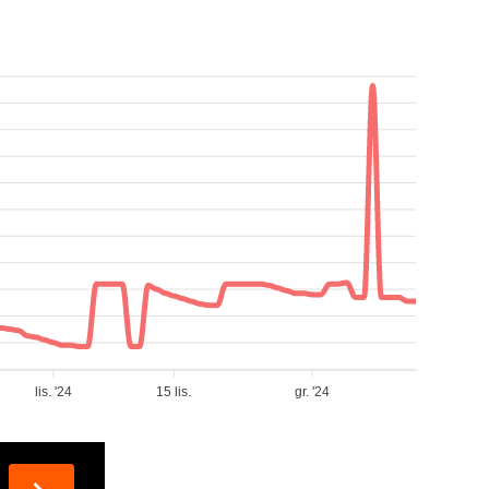
lis. '24
15 lis.
gr. '24