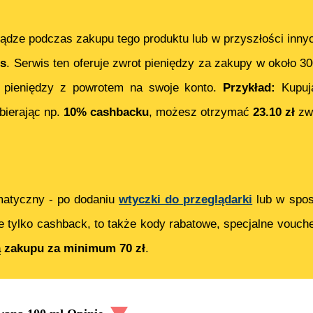
ądze podczas zakupu tego produktu lub w przyszłości inny
s
. Serwis ten oferuje zwrot pieniędzy za zakupy w około 3
 pieniędzy z powrotem na swoje konto.
Przykład:
Kupu
bierając np.
10% cashbacku
, możesz otrzymać
23.10
zł
zwr
matyczny - po dodaniu
wtyczki do przeglądarki
lub w spos
e tylko cashback, to także kody rabatowe, specjalne vouch
ą zakupu za minimum 70 zł
.