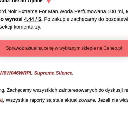
wana 100 ml
Opinie
rd Noir Extreme For Man Woda Perfumowana 100 ml
, 
neo wynosi
4.44
/ 5
.
Po zakupie zachęcamy do pozostawi
sekcji komentarzy.
Sprawdź aktualną cenę w wybranym sklepie na Ceneo.pl
l W8W046WRPL Supreme Silence
.
ng. Zachęcamy wszystkich zainteresowanych do dyskusji na 
aj
. Wszystkie raporty są stale aktualizowane. Jeżeli nie widz