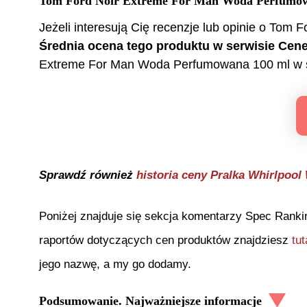
Tom Ford Noir Extreme For Man Woda Perfumo
Jeżeli interesują Cię recenzje lub opinie o
Tom Fo
Średnia ocena tego produktu w serwisie Ce
Extreme For Man Woda Perfumowana 100 ml
w 
Sprawdź również
historia ceny
Pralka Whirlpoo
Poniżej znajduje się sekcja komentarzy Spec Ranki
raportów dotyczących cen produktów znajdziesz
tut
jego nazwę, a my go dodamy.
Podsumowanie. Najważniejsze informacje