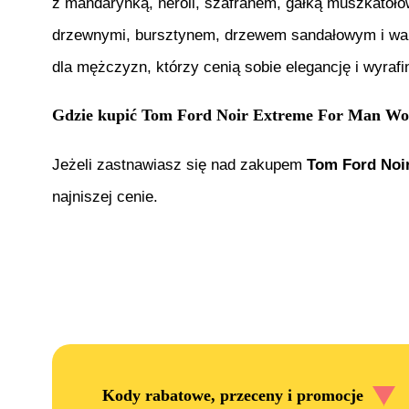
z mandarynką, neroli, szafranem, gałką muszkatoł
drzewnymi, bursztynem, drzewem sandałowym i wanil
dla mężczyzn, którzy cenią sobie elegancję i wyrafi
Gdzie kupić
Tom Ford Noir Extreme For Man Wo
Jeżeli zastnawiasz się nad zakupem
Tom Ford Noi
najniszej cenie.
Kody rabatowe, przeceny i promocje