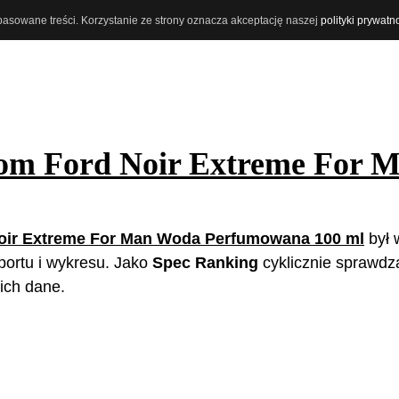
opasowane treści. Korzystanie ze strony oznacza akceptację naszej
polityki prywatn
om Ford Noir Extreme For 
oir Extreme For Man Woda Perfumowana 100 ml
był 
aportu i wykresu. Jako
Spec Ranking
cyklicznie sprawd
ich dane.