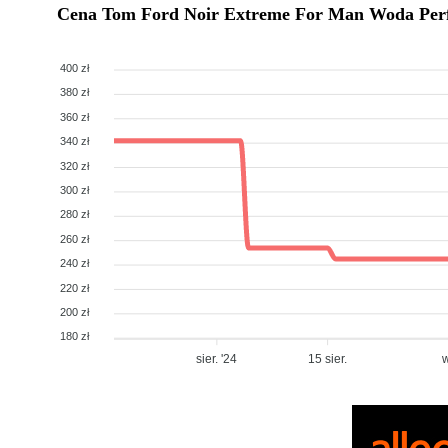
Cena
Tom Ford Noir Extreme For Man Woda Per
400 zł
380 zł
360 zł
340 zł
320 zł
300 zł
280 zł
260 zł
240 zł
220 zł
200 zł
180 zł
sier. '24
15 sier.
w