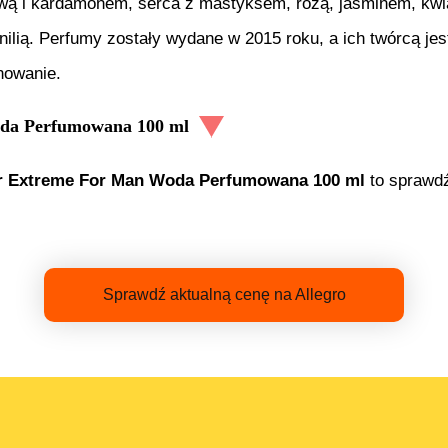
ową i kardamonem, serca z mastyksem, różą, jaśminem, kwi
ią. Perfumy zostały wydane w 2015 roku, a ich twórcą jes
nowanie.
da Perfumowana 100 ml
r Extreme For Man Woda Perfumowana 100 ml
to sprawdź
Sprawdź aktualną cenę na Allegro