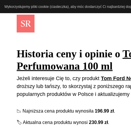
Wykorzystujemy pliki cookie (ciasteczka), aby móc dostarczyć Ci najbardziej d
Historia ceny i opinie o
T
Perfumowana 100 ml
Jeżeli interesuje Cię to, czy produkt
Tom Ford N
droższy lub tańszy, to skorzystaj z poniższego r
popularnych produktów w Polsce i aktualizujemy 
📉
Najniższa cena produktu wynosiła
196.99
zł
.
🏷️
Aktualna cena produktu wynosi
230.99
zł
.