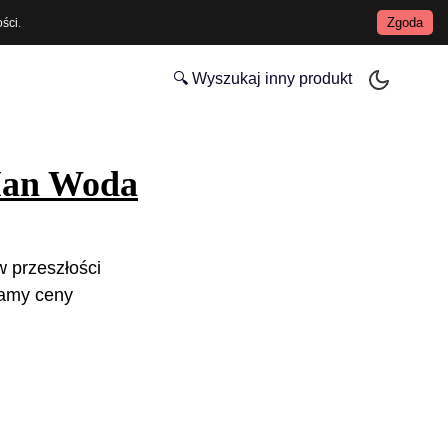
Zgoda
ości
.
🔍 Wyszukaj inny produkt
Man Woda
w przeszłości
zamy ceny