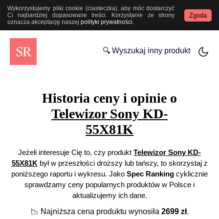
Wykorzystujemy pliki cookie (ciasteczka), aby móc dostarczyć
Zgoda
Ci najbardziej dopasowane treści. Korzystanie ze strony
oznacza akceptację naszej
polityki prywatności
.
🔍 Wyszukaj inny produkt
Historia ceny i opinie o
Telewizor Sony KD-
55X81K
Jeżeli interesuje Cię to, czy produkt
Telewizor Sony KD-
55X81K
był w przeszłości droższy lub tańszy, to skorzystaj z
poniższego raportu i wykresu. Jako
Spec Ranking
cyklicznie
sprawdzamy ceny popularnych produktów w Polsce i
aktualizujemy ich dane.
📉
Najniższa cena produktu wynosiła
2699
zł
.