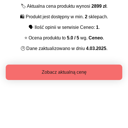
🏷️
Aktualna cena produktu wynosi
2899
zł
.
🛍️
Produkt jest dostępny w min.
2
sklepach.
🗣️
Ilość opinii w serwisie Ceneo:
1
.
⭐️
Ocena produktu to
5.0
/ 5
wg.
Ceneo
.
🕑
Dane zaktualizowano w dniu
4.03.2025
.
Zobacz aktualną cenę