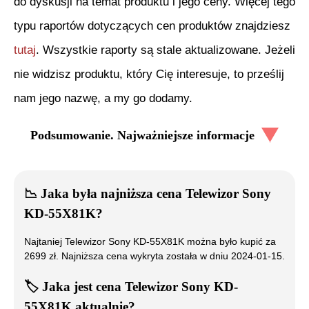
do dyskusji na temat produktu i jego ceny. Więcej tego
typu raportów dotyczących cen produktów znajdziesz
tutaj
. Wszystkie raporty są stale aktualizowane. Jeżeli
nie widzisz produktu, który Cię interesuje, to prześlij
nam jego nazwę, a my go dodamy.
Podsumowanie. Najważniejsze informacje
📉
Jaka była najniższa cena
Telewizor Sony
KD-55X81K
?
Najtaniej
Telewizor Sony KD-55X81K
można było kupić za
2699
zł. Najniższa cena wykryta została w dniu
2024-01-15
.
🏷️
Jaka jest cena
Telewizor Sony KD-
55X81K
aktualnie?