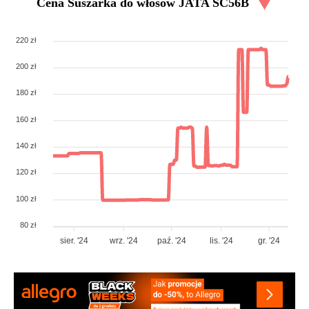
Cena
Suszarka do włosów JATA SC56B
220 zł
200 zł
180 zł
160 zł
140 zł
120 zł
100 zł
80 zł
sier. '24
wrz. '24
paź. '24
lis. '24
gr. '24