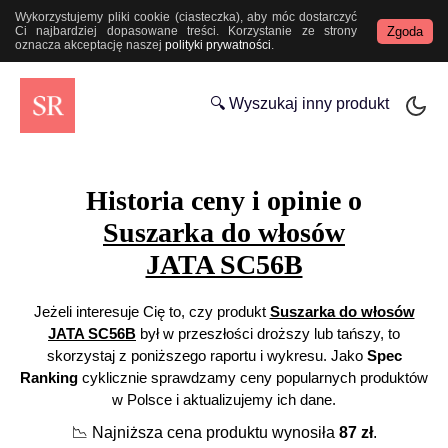
Wykorzystujemy pliki cookie (ciasteczka), aby móc dostarczyć
Zgoda
Ci najbardziej dopasowane treści. Korzystanie ze strony
oznacza akceptację naszej
polityki prywatności
.
🔍 Wyszukaj inny produkt
Historia ceny i opinie o
Suszarka do włosów
JATA SC56B
Jeżeli interesuje Cię to, czy produkt
Suszarka do włosów
JATA SC56B
był w przeszłości droższy lub tańszy, to
skorzystaj z poniższego raportu i wykresu. Jako
Spec
Ranking
cyklicznie sprawdzamy ceny popularnych produktów
w Polsce i aktualizujemy ich dane.
📉
Najniższa cena produktu wynosiła
87
zł
.