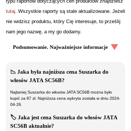
typu raportów dotyczących cen produktów znajdziesz
tutaj
. Wszystkie raporty są stale aktualizowane. Jeżeli
nie widzisz produktu, który Cię interesuje, to prześlij
nam jego nazwę, a my go dodamy.
Podsumowanie. Najważniejsze informacje
📉
Jaka była najniższa cena
Suszarka do
włosów JATA SC56B
?
Najtaniej
Suszarka do włosów JATA SC56B
można było
kupić za
87
zł. Najniższa cena wykryta została w dniu
2024-
04-26
.
🏷️
Jaka jest cena
Suszarka do włosów JATA
SC56B
aktualnie?