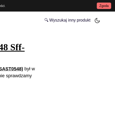
Zgoda
ości
.
🔍 Wyszukaj inny produkt
8 Sff-
LSAST0548)
był w
nie sprawdzamy