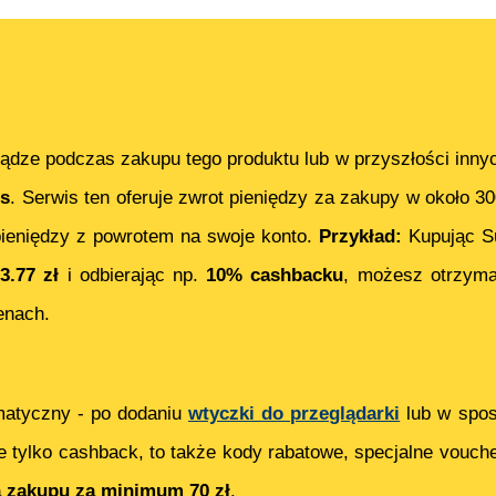
ądze podczas zakupu tego produktu lub w przyszłości inny
s
. Serwis ten oferuje zwrot pieniędzy za zakupy w około 3
ieniędzy z powrotem na swoje konto.
Przykład:
Kupując
S
3.77
zł
i odbierając np.
10% cashbacku
, możesz otrzym
enach.
matyczny - po dodaniu
wtyczki do przeglądarki
lub w spos
e tylko cashback, to także kody rabatowe, specjalne vouch
ą zakupu za minimum 70 zł
.