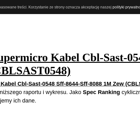
opasowane treści. Korzystanie ze strony oznacza akceptację naszej
polityki prywatn
upermicro Kabel Cbl-Sast-054
(CBLSAST0548)
Kabel Cbl-Sast-0548 Sff-8644-Sff-8088 1M Zew (CB
poniższego raportu i wykresu. Jako
Spec Ranking
cyklicz
jemy ich dane.