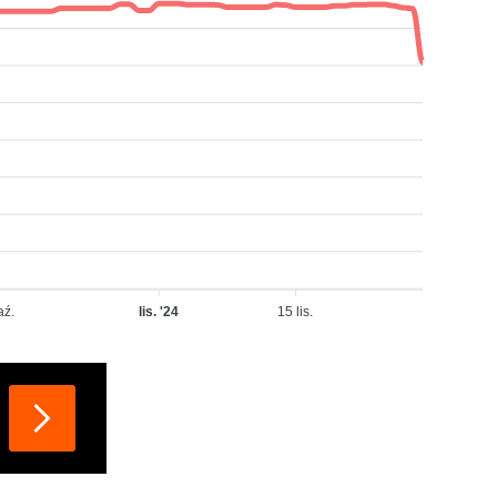
aź.
lis. '24
15 lis.