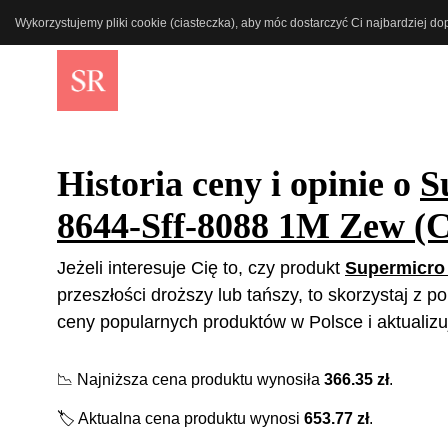
Wykorzystujemy pliki cookie (ciasteczka), aby móc dostarczyć Ci najbardziej d
Historia ceny i opinie o
S
8644-Sff-8088 1M Zew 
Jeżeli interesuje Cię to, czy produkt
Supermicro 
przeszłości droższy lub tańszy, to skorzystaj z 
ceny popularnych produktów w Polsce i aktualizu
📉
Najniższa cena produktu wynosiła
366.35
zł
.
🏷️
Aktualna cena produktu wynosi
653.77
zł
.