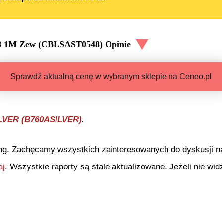
088 1M Zew (CBLSAST0548)
Opinie
Sprawdź aktualną cenę w wybranym sklepie na Ceneo.pl
ILVER (B760ASILVER)
.
ng. Zachęcamy wszystkich zainteresowanych do dyskusji na 
aj
. Wszystkie raporty są stale aktualizowane. Jeżeli nie widz