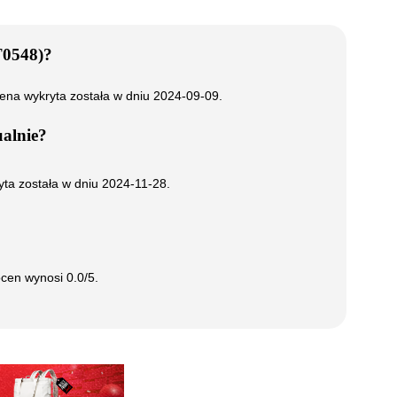
T0548)
?
cena wykryta została w dniu
2024-09-09
.
alnie?
yta została w dniu
2024-11-28
.
 ocen wynosi
0.0
/5.