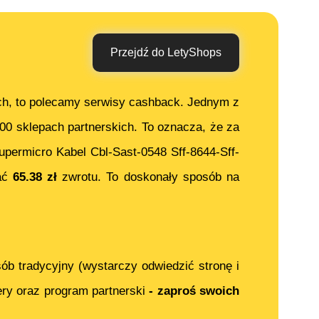
Przejdź do LetyShops
ch, to polecamy serwisy cashback. Jednym z
000 sklepach partnerskich. To oznacza, że za
upermicro Kabel Cbl-Sast-0548 Sff-8644-Sff-
ać
65.38
zł
zwrotu. To doskonały sposób na
ób tradycyjny (wystarczy odwiedzić stronę i
ery oraz program partnerski
- zaproś swoich