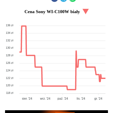
Cena
Sony WI-C100W biały
136 zł
134 zł
132 zł
130 zł
128 zł
126 zł
124 zł
122 zł
120 zł
118 zł
sier. '24
wrz. '24
paź. '24
lis. '24
gr. '24