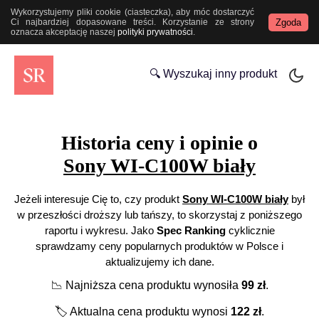
Wykorzystujemy pliki cookie (ciasteczka), aby móc dostarczyć
Zgoda
Ci najbardziej dopasowane treści. Korzystanie ze strony
oznacza akceptację naszej
polityki prywatności
.
🔍 Wyszukaj inny produkt
Historia ceny i opinie o
Sony WI-C100W biały
Jeżeli interesuje Cię to, czy produkt
Sony WI-C100W biały
był
w przeszłości droższy lub tańszy, to skorzystaj z poniższego
raportu i wykresu. Jako
Spec Ranking
cyklicznie
sprawdzamy ceny popularnych produktów w Polsce i
aktualizujemy ich dane.
📉
Najniższa cena produktu wynosiła
99
zł
.
🏷️
Aktualna cena produktu wynosi
122
zł
.