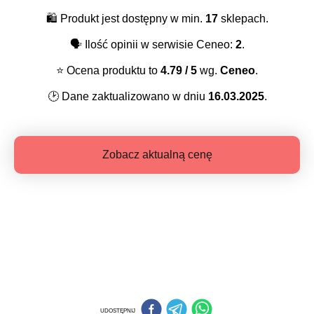
🛍️
Produkt jest dostępny w min.
17
sklepach.
🗣️
Ilość opinii w serwisie Ceneo:
2
.
⭐️
Ocena produktu to
4.79
/ 5
wg.
Ceneo
.
🕑
Dane zaktualizowano w dniu
16.03.2025
.
Zobacz aktualną cenę
UDOSTĘPNIJ