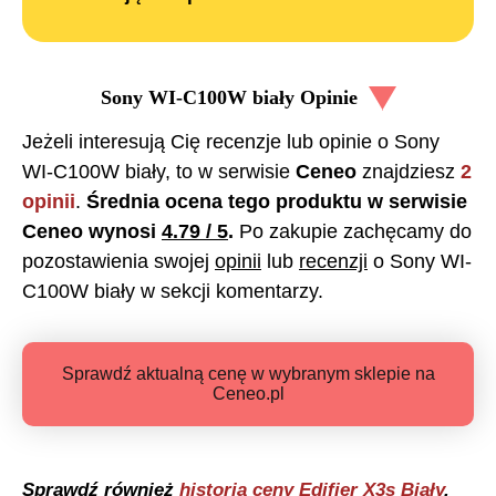
Sony WI-C100W biały
Opinie
Jeżeli interesują Cię recenzje lub opinie o
Sony
WI-C100W biały
, to w serwisie
Ceneo
znajdziesz
2
opinii
.
Średnia ocena tego produktu w serwisie
Ceneo wynosi
4.79
/ 5
.
Po zakupie zachęcamy do
pozostawienia swojej
opinii
lub
recenzji
o
Sony WI-
C100W biały
w sekcji komentarzy.
Sprawdź aktualną cenę w wybranym sklepie na
Ceneo.pl
Sprawdź również
historia ceny
Edifier X3s Biały
.