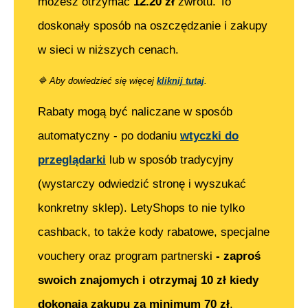
możesz otrzymać
12.20
zł
zwrotu. To
doskonały sposób na oszczędzanie i zakupy
w sieci w niższych cenach.
🔷
Aby dowiedzieć się więcej
kliknij tutaj
.
Rabaty mogą być naliczane w sposób
automatyczny - po dodaniu
wtyczki do
przeglądarki
lub w sposób tradycyjny
(wystarczy odwiedzić stronę i wyszukać
konkretny sklep). LetyShops to nie tylko
cashback, to także kody rabatowe, specjalne
vouchery oraz program partnerski
- zaproś
swoich znajomych i otrzymaj 10 zł kiedy
dokonają zakupu za minimum 70 zł
.