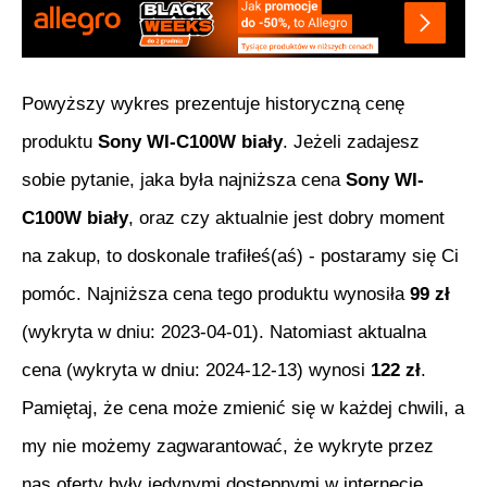
Powyższy wykres prezentuje historyczną cenę
produktu
Sony WI-C100W biały
. Jeżeli zadajesz
sobie pytanie, jaka była najniższa cena
Sony WI-
C100W biały
, oraz czy aktualnie jest dobry moment
na zakup, to doskonale trafiłeś(aś) - postaramy się Ci
pomóc. Najniższa cena tego produktu wynosiła
99
zł
(wykryta w dniu:
2023-04-01
). Natomiast aktualna
cena (wykryta w dniu:
2024-12-13
) wynosi
122
zł
.
Pamiętaj, że cena może zmienić się w każdej chwili, a
my nie możemy zagwarantować, że wykryte przez
nas oferty były jedynymi dostępnymi w internecie.