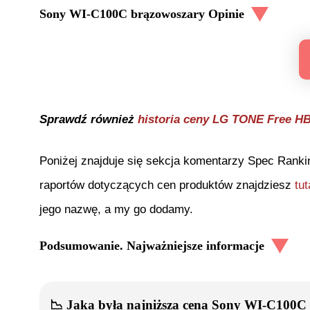
Sony WI-C100C brązowoszary
Opinie
Sprawdź również
historia ceny
LG TONE Free HB
Poniżej znajduje się sekcja komentarzy Spec Ranki
raportów dotyczących cen produktów znajdziesz
tut
jego nazwę, a my go dodamy.
Podsumowanie. Najważniejsze informacje
📉
Jaka była najniższa cena
Sony WI-C100C 