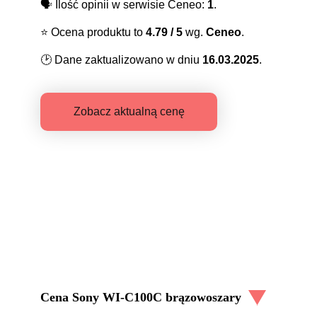
🗣️
Ilość opinii w serwisie Ceneo:
1
.
⭐️
Ocena produktu to
4.79
/ 5
wg.
Ceneo
.
🕑
Dane zaktualizowano w dniu
16.03.2025
.
Zobacz aktualną cenę
Cena
Sony WI-C100C brązowoszary