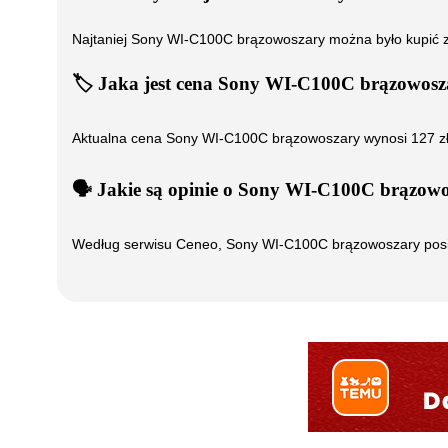
Najtaniej
Sony WI-C100C brązowoszary
można było kupić 
🏷️
Jaka jest cena
Sony WI-C100C brązowosz
Aktualna cena
Sony WI-C100C brązowoszary
wynosi
127
z
🗣️
️ Jakie są opinie o
Sony WI-C100C brązowo
Według serwisu Ceneo,
Sony WI-C100C brązowoszary
pos