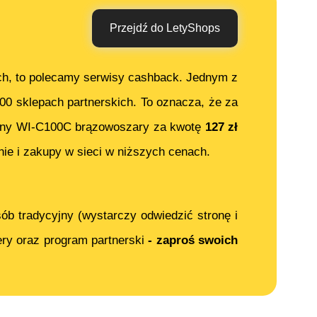
Przejdź do LetyShops
ch, to polecamy serwisy cashback. Jednym z
000 sklepach partnerskich. To oznacza, że za
ny WI-C100C brązowoszary
za kwotę
127
zł
ie i zakupy w sieci w niższych cenach.
ób tradycyjny (wystarczy odwiedzić stronę i
ery oraz program partnerski
- zaproś swoich