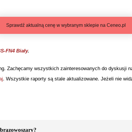
Sprawdź aktualną cenę w wybranym sklepie na Ceneo.pl
S-FN4 Biały
.
ng. Zachęcamy wszystkich zainteresowanych do dyskusji na 
aj
. Wszystkie raporty są stale aktualizowane. Jeżeli nie widz
brązowoszary
?