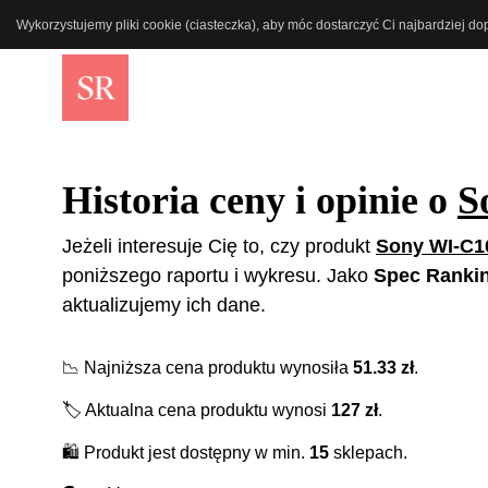
Wykorzystujemy pliki cookie (ciasteczka), aby móc dostarczyć Ci najbardziej d
Historia ceny i opinie o
S
Jeżeli interesuje Cię to, czy produkt
Sony WI-C1
poniższego raportu i wykresu. Jako
Spec Ranki
aktualizujemy ich dane.
📉
Najniższa cena produktu wynosiła
51.33
zł
.
🏷️
Aktualna cena produktu wynosi
127
zł
.
🛍️
Produkt jest dostępny w min.
15
sklepach.