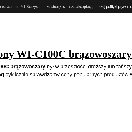
opasowane treści. Korzystanie ze strony oznacza akceptację naszej
polityki prywatn
ony WI-C100C brązowoszary
00C brązowoszary
był w przeszłości droższy lub tańszy,
ng
cyklicznie sprawdzamy ceny popularnych produktów w