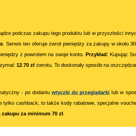
ądze podczas zakupu tego produktu lub w przyszłości inny
s
. Serwis ten oferuje zwrot pieniędzy za zakupy w około 3
eniędzy z powrotem na swoje konto.
Przykład:
Kupując
So
trzymać
12.70
zł
zwrotu. To doskonały sposób na oszczędzan
matyczny - po dodaniu
wtyczki do przeglądarki
lub w spos
e tylko cashback, to także kody rabatowe, specjalne vouch
ą zakupu za minimum 70 zł
.