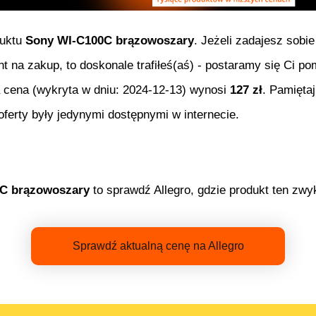
duktu
Sony WI-C100C brązowoszary
. Jeżeli zadajesz sobi
nt na zakup, to doskonale trafiłeś(aś) - postaramy się Ci 
a cena (wykryta w dniu:
2024-12-13
) wynosi
127
zł
. Pamięta
erty były jedynymi dostępnymi w internecie.
C brązowoszary
to sprawdź Allegro, gdzie produkt ten zwyk
Sprawdź aktualną cenę na Allegro