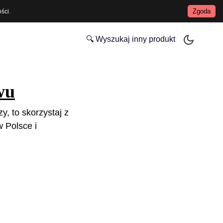
Zgoda
ości
.
🔍 Wyszukaj inny produkt
wu
y, to skorzystaj z
 Polsce i