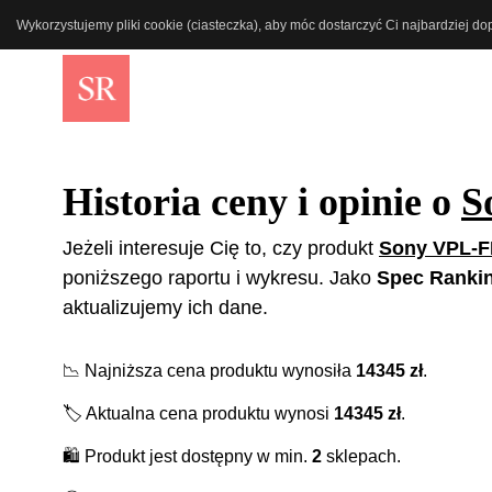
Wykorzystujemy pliki cookie (ciasteczka), aby móc dostarczyć Ci najbardziej d
Historia ceny i opinie o
S
Jeżeli interesuje Cię to, czy produkt
Sony VPL-F
poniższego raportu i wykresu. Jako
Spec Ranki
aktualizujemy ich dane.
📉
Najniższa cena produktu wynosiła
14345
zł
.
🏷️
Aktualna cena produktu wynosi
14345
zł
.
🛍️
Produkt jest dostępny w min.
2
sklepach.