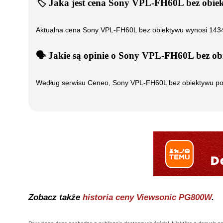
🏷️
Jaka jest cena
Sony VPL-FH60L bez obie
Aktualna cena
Sony VPL-FH60L bez obiektywu
wynosi
143
🗣️
️ Jakie są opinie o
Sony VPL-FH60L bez ob
Według serwisu Ceneo,
Sony VPL-FH60L bez obiektywu
po
Zobacz także
historia ceny
Viewsonic PG800W
.