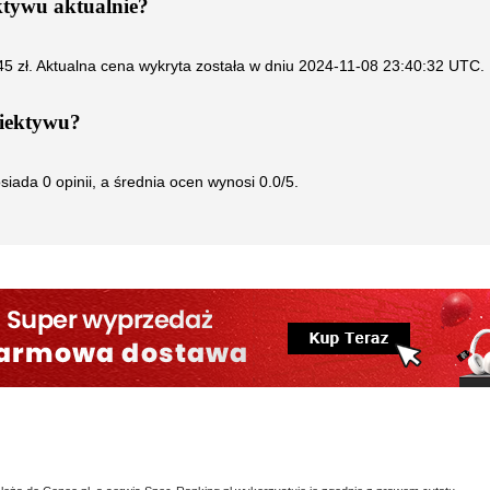
ktywu
aktualnie?
45
zł. Aktualna cena wykryta została w dniu
2024-11-08 23:40:32 UTC
.
iektywu
?
siada
0
opinii, a średnia ocen wynosi
0.0
/5.