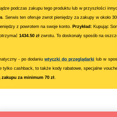
ądze podczas zakupu tego produktu lub w przyszłości inny
s
. Serwis ten oferuje zwrot pieniędzy za zakupy w około 3
eniędzy z powrotem na swoje konto.
Przykład:
Kupując
Son
 otrzymać
1434.50
zł
zwrotu. To doskonały sposób na oszczę
matyczny - po dodaniu
wtyczki do przeglądarki
lub w spos
e tylko cashback, to także kody rabatowe, specjalne vouch
ą zakupu za minimum 70 zł
.