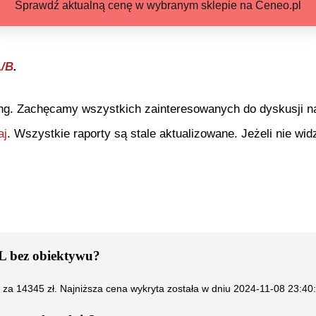
Sprawdź aktualną cenę w wybranym sklepie na Ceneo.pl
L/B
.
ng. Zachęcamy wszystkich zainteresowanych do dyskusji na 
aj
. Wszystkie raporty są stale aktualizowane. Jeżeli nie widz
 bez obiektywu
?
ć za
14345
zł. Najniższa cena wykryta została w dniu
2024-11-08 23:40