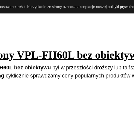
opasowane treści. Korzystanie ze strony oznacza akceptację naszej
polityki prywatn
ony VPL-FH60L bez obiekty
H60L bez obiektywu
był w przeszłości droższy lub tańsz
ng
cyklicznie sprawdzamy ceny popularnych produktów w