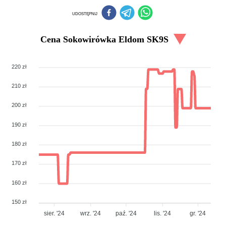
UDOSTĘPNIJ
Cena
Sokowirówka Eldom SK9S
220 zł
210 zł
200 zł
190 zł
180 zł
170 zł
160 zł
150 zł
sier. '24
wrz. '24
paź. '24
lis. '24
gr. '24