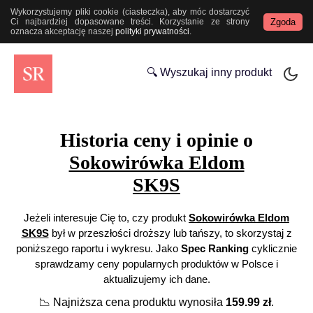
Wykorzystujemy pliki cookie (ciasteczka), aby móc dostarczyć
Zgoda
Ci najbardziej dopasowane treści. Korzystanie ze strony
oznacza akceptację naszej
polityki prywatności
.
🔍 Wyszukaj inny produkt
Historia ceny i opinie o
Sokowirówka Eldom
SK9S
Jeżeli interesuje Cię to, czy produkt
Sokowirówka Eldom
SK9S
był w przeszłości droższy lub tańszy, to skorzystaj z
poniższego raportu i wykresu. Jako
Spec Ranking
cyklicznie
sprawdzamy ceny popularnych produktów w Polsce i
aktualizujemy ich dane.
📉
Najniższa cena produktu wynosiła
159.99
zł
.