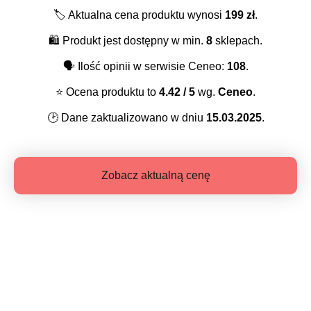
🏷️
Aktualna cena produktu wynosi
199
zł
.
🛍️
Produkt jest dostępny w min.
8
sklepach.
🗣️
Ilość opinii w serwisie Ceneo:
108
.
⭐️
Ocena produktu to
4.42
/ 5
wg.
Ceneo
.
🕑
Dane zaktualizowano w dniu
15.03.2025
.
Zobacz aktualną cenę