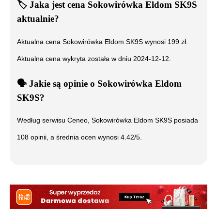
🏷️
Jaka jest cena
Sokowirówka Eldom SK9S
aktualnie?
Aktualna cena
Sokowirówka Eldom SK9S
wynosi
199
zł.
Aktualna cena wykryta została w dniu
2024-12-12
.
🗣️
️ Jakie są opinie o
Sokowirówka Eldom
SK9S
?
Według serwisu Ceneo,
Sokowirówka Eldom SK9S
posiada
108
opinii, a średnia ocen wynosi
4.42
/5.