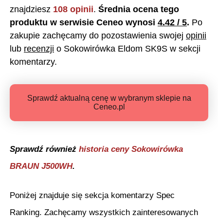
znajdziesz
108
opinii
.
Średnia ocena tego
produktu w serwisie Ceneo wynosi
4.42
/ 5
.
Po
zakupie zachęcamy do pozostawienia swojej
opinii
lub
recenzji
o
Sokowirówka Eldom SK9S
w sekcji
komentarzy.
Sprawdź aktualną cenę w wybranym sklepie na
Ceneo.pl
Sprawdź również
historia ceny
Sokowirówka
BRAUN J500WH
.
Poniżej znajduje się sekcja komentarzy Spec
Ranking. Zachęcamy wszystkich zainteresowanych