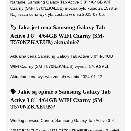
Najtaniej
Samsung Galaxy Tab Active 3 8" 4/64GB WIFI
Czarny (SM-T570NZKAEUB)
można było kupić za
1579
zł.
Najniższa cena wykryta została w dniu
2023-07-06
.
🏷️
Jaka jest cena
Samsung Galaxy Tab
Active 3 8" 4/64GB WIFI Czarny (SM-
T570NZKAEUB)
aktualnie?
Aktualna cena
Samsung Galaxy Tab Active 3 8" 4/64GB
WIFI Czarny (SM-T570NZKAEUB)
wynosi
1769.99
zł.
Aktualna cena wykryta została w dniu
2024-01-22
.
🗣️
️ Jakie są opinie o
Samsung Galaxy Tab
Active 3 8" 4/64GB WIFI Czarny (SM-
T570NZKAEUB)
?
Według serwisu Ceneo,
Samsung Galaxy Tab Active 3 8"
4/64GB WIFI Czarny (SM-T570NZKAEUB)
posiada
3
opinii,