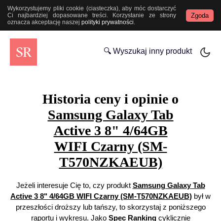
Wykorzystujemy pliki cookie (ciasteczka), aby móc dostarczyć
Zgoda
Ci najbardziej dopasowane treści. Korzystanie ze strony
oznacza akceptację naszej
polityki prywatności
.
🔍 Wyszukaj inny produkt
Historia ceny i opinie o
Samsung Galaxy Tab
Active 3 8" 4/64GB
WIFI Czarny (SM-
T570NZKAEUB)
Jeżeli interesuje Cię to, czy produkt
Samsung Galaxy Tab
Active 3 8" 4/64GB WIFI Czarny (SM-T570NZKAEUB)
był w
przeszłości droższy lub tańszy, to skorzystaj z poniższego
raportu i wykresu. Jako
Spec Ranking
cyklicznie