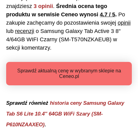
znajdziesz
3
opinii
.
Średnia ocena tego
produktu w serwisie Ceneo wynosi
4.7
/ 5
.
Po
zakupie zachęcamy do pozostawienia swojej
opinii
lub
recenzji
o
Samsung Galaxy Tab Active 3 8"
4/64GB WIFI Czarny (SM-T570NZKAEUB)
w
sekcji komentarzy.
Sprawdź aktualną cenę w wybranym sklepie na
Ceneo.pl
Sprawdź również
historia ceny
Samsung Galaxy
Tab S6 Lite 10.4'' 64GB WiFi Szary (SM-
P610NZAAXEO)
.