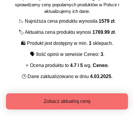
sprawdzamy ceny popularnych produktów w Polsce i
aktualizujemy ich dane.
📉
Najniższa cena produktu wynosiła
1579
zł
.
🏷️
Aktualna cena produktu wynosi
1769.99
zł
.
🛍️
Produkt jest dostępny w min.
1
sklepach.
🗣️
Ilość opinii w serwisie Ceneo:
3
.
⭐️
Ocena produktu to
4.7
/ 5
wg.
Ceneo
.
🕑
Dane zaktualizowano w dniu
4.03.2025
.
Zobacz aktualną cenę