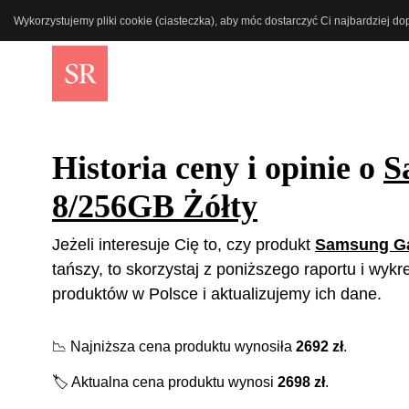
Wykorzystujemy pliki cookie (ciasteczka), aby móc dostarczyć Ci najbardziej d
Historia ceny i opinie o
S
8/256GB Żółty
Jeżeli interesuje Cię to, czy produkt
Samsung Ga
tańszy, to skorzystaj z poniższego raportu i wyk
produktów w Polsce i aktualizujemy ich dane.
📉
Najniższa cena produktu wynosiła
2692
zł
.
🏷️
Aktualna cena produktu wynosi
2698
zł
.