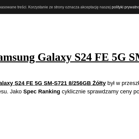
opasowane treści. Korzystanie ze strony oznacza akceptację naszej
polityki prywatn
amsung Galaxy S24 FE 5G S
laxy S24 FE 5G SM-S721 8/256GB Żółty
był w przeszł
resu. Jako
Spec Ranking
cyklicznie sprawdzamy ceny p