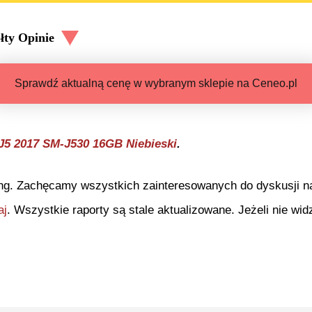
łty
Opinie
Sprawdź aktualną cenę w wybranym sklepie na Ceneo.pl
5 2017 SM-J530 16GB Niebieski
.
ng. Zachęcamy wszystkich zainteresowanych do dyskusji na 
aj
. Wszystkie raporty są stale aktualizowane. Jeżeli nie widz