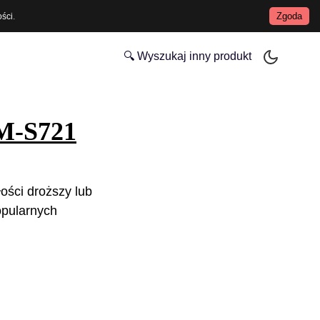
Zgoda
ości
.
🔍 Wyszukaj inny produkt
M-S721
ości droższy lub
opularnych