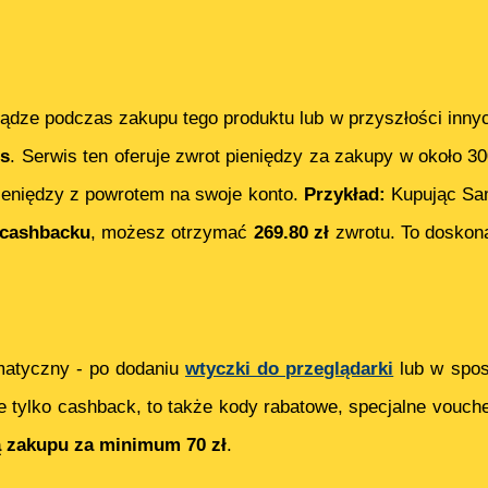
ądze podczas zakupu tego produktu lub w przyszłości inny
s
. Serwis ten oferuje zwrot pieniędzy za zakupy w około 3
eniędzy z powrotem na swoje konto.
Przykład:
Kupując
Sa
cashbacku
, możesz otrzymać
269.80
zł
zwrotu. To doskona
matyczny - po dodaniu
wtyczki do przeglądarki
lub w spos
e tylko cashback, to także kody rabatowe, specjalne vouch
ą zakupu za minimum 70 zł
.