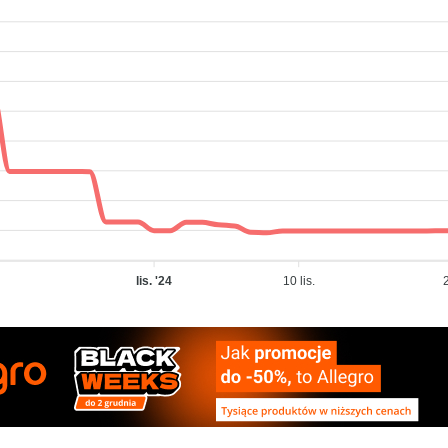
lis. '24
10 lis.
2