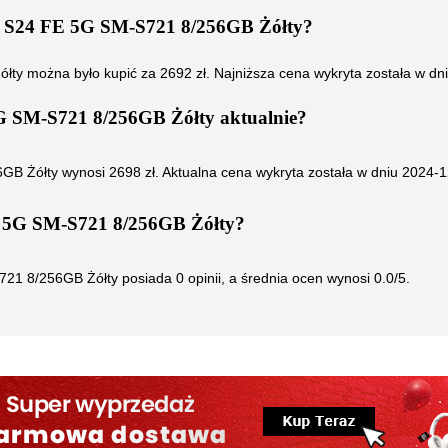
 S24 FE 5G SM-S721 8/256GB Żółty
?
ółty
można było kupić za
2692
zł. Najniższa cena wykryta została w dn
G SM-S721 8/256GB Żółty
aktualnie?
GB Żółty
wynosi
2698
zł. Aktualna cena wykryta została w dniu
2024-1
 5G SM-S721 8/256GB Żółty
?
21 8/256GB Żółty
posiada
0
opinii, a średnia ocen wynosi
0.0
/5.