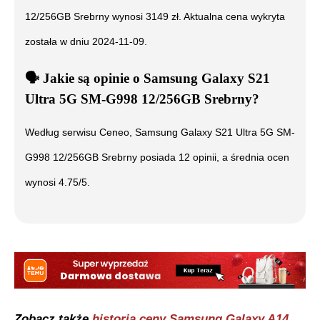
12/256GB Srebrny
wynosi
3149
zł. Aktualna cena wykryta
została w dniu
2024-11-09
.
🗣️
️ Jakie są opinie o
Samsung Galaxy S21
Ultra 5G SM-G998 12/256GB Srebrny
?
Według serwisu Ceneo,
Samsung Galaxy S21 Ultra 5G SM-
G998 12/256GB Srebrny
posiada
12
opinii, a średnia ocen
wynosi
4.75
/5.
Zobacz także
historia ceny
Samsung Galaxy A14