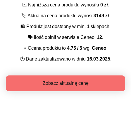
📉
Najniższa cena produktu wynosiła
0
zł
.
🏷️
Aktualna cena produktu wynosi
3149
zł
.
🛍️
Produkt jest dostępny w min.
1
sklepach.
🗣️
Ilość opinii w serwisie Ceneo:
12
.
⭐️
Ocena produktu to
4.75
/ 5
wg.
Ceneo
.
🕑
Dane zaktualizowano w dniu
16.03.2025
.
Zobacz aktualną cenę