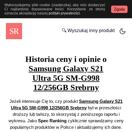
Wykorzystujemy pliki cookie (ciasteczka), aby móc dostarczyć
Zgoda
Ci najbardziej dopasowane treści. Korzystanie ze strony
oznacza akceptację naszej
polityki prywatności
.
🔍 Wyszukaj inny produkt
Historia ceny i opinie o
Samsung Galaxy S21
Ultra 5G SM-G998
12/256GB Srebrny
Jeżeli interesuje Cię to, czy produkt
Samsung Galaxy S21
Ultra 5G SM-G998 12/256GB Srebrny
był w przeszłości
droższy lub tańszy, to skorzystaj z poniższego raportu i
wykresu. Jako
Spec Ranking
cyklicznie sprawdzamy ceny
popularnych produktów w Polsce i aktualizujemy ich dane.