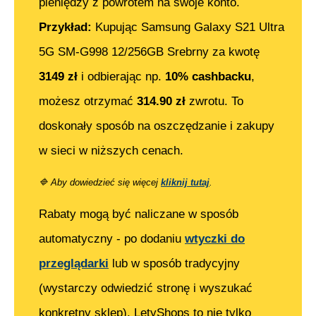
pieniędzy z powrotem na swoje konto.
Przykład:
Kupując
Samsung Galaxy S21 Ultra
5G SM-G998 12/256GB Srebrny
za kwotę
3149
zł
i odbierając np.
10% cashbacku
,
możesz otrzymać
314.90
zł
zwrotu. To
doskonały sposób na oszczędzanie i zakupy
w sieci w niższych cenach.
🔷
Aby dowiedzieć się więcej
kliknij tutaj
.
Rabaty mogą być naliczane w sposób
automatyczny - po dodaniu
wtyczki do
przeglądarki
lub w sposób tradycyjny
(wystarczy odwiedzić stronę i wyszukać
konkretny sklep). LetyShops to nie tylko