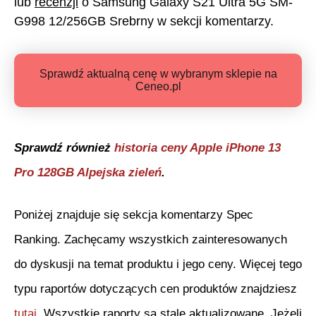
lub
recenzji
o
Samsung Galaxy S21 Ultra 5G SM-
G998 12/256GB Srebrny
w sekcji komentarzy.
Sprawdź aktualną cenę w wybranym sklepie na
Ceneo.pl
Sprawdź również
historia ceny
Apple iPhone 13
Pro 128GB Alpejska zieleń
.
Poniżej znajduje się sekcja komentarzy Spec
Ranking. Zachęcamy wszystkich zainteresowanych
do dyskusji na temat produktu i jego ceny. Więcej tego
typu raportów dotyczących cen produktów znajdziesz
tutaj
. Wszystkie raporty są stale aktualizowane. Jeżeli