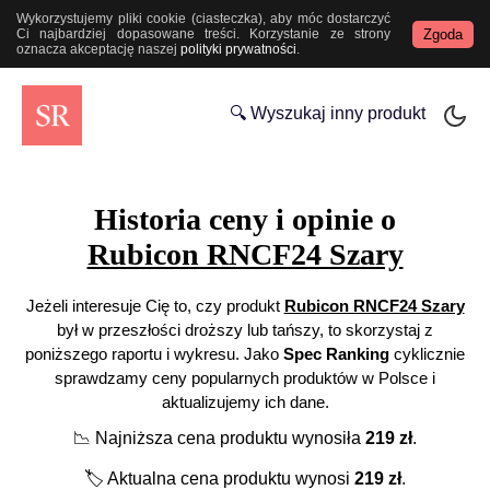
Wykorzystujemy pliki cookie (ciasteczka), aby móc dostarczyć
Zgoda
Ci najbardziej dopasowane treści. Korzystanie ze strony
oznacza akceptację naszej
polityki prywatności
.
🔍 Wyszukaj inny produkt
Historia ceny i opinie o
Rubicon RNCF24 Szary
Jeżeli interesuje Cię to, czy produkt
Rubicon RNCF24 Szary
był w przeszłości droższy lub tańszy, to skorzystaj z
poniższego raportu i wykresu. Jako
Spec Ranking
cyklicznie
sprawdzamy ceny popularnych produktów w Polsce i
aktualizujemy ich dane.
📉
Najniższa cena produktu wynosiła
219
zł
.
🏷️
Aktualna cena produktu wynosi
219
zł
.