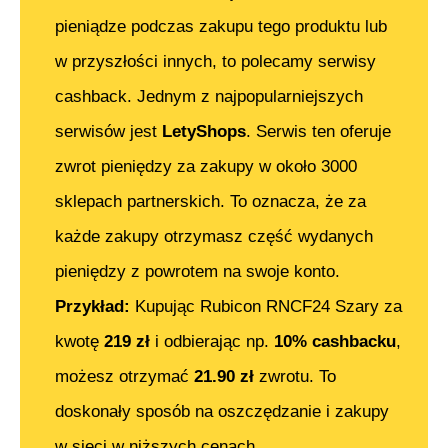
pieniądze podczas zakupu tego produktu lub
w przyszłości innych, to polecamy serwisy
cashback. Jednym z najpopularniejszych
serwisów jest
LetyShops
. Serwis ten oferuje
zwrot pieniędzy za zakupy w około 3000
sklepach partnerskich. To oznacza, że za
każde zakupy otrzymasz część wydanych
pieniędzy z powrotem na swoje konto.
Przykład:
Kupując
Rubicon RNCF24 Szary
za
kwotę
219
zł
i odbierając np.
10% cashbacku
,
możesz otrzymać
21.90
zł
zwrotu. To
doskonały sposób na oszczędzanie i zakupy
w sieci w niższych cenach.